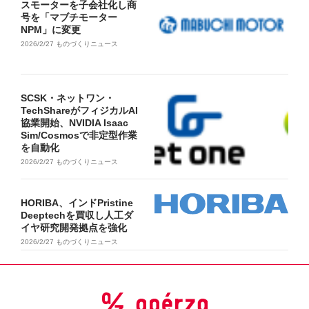
スモーターを子会社化し商
号を「マブチモーター
NPM」に変更
2026/2/27
ものづくりニュース
SCSK・ネットワン・
TechShareがフィジカルAI
協業開始、NVIDIA Isaac
Sim/Cosmosで非定型作業
を自動化
2026/2/27
ものづくりニュース
HORIBA、インドPristine
Deeptechを買収し人工ダ
イヤ研究開発拠点を強化
2026/2/27
ものづくりニュース