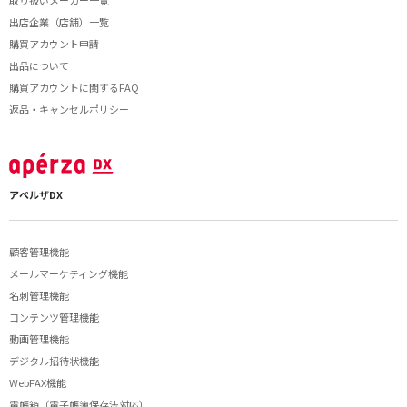
出店企業（店舗）一覧
購買アカウント申請
出品について
購買アカウントに関するFAQ
返品・キャンセルポリシー
アペルザDX
顧客管理機能
メールマーケティング機能
名刺管理機能
コンテンツ管理機能
動画管理機能
デジタル招待状機能
WebFAX機能
電帳箱（電子帳簿保存法対応）