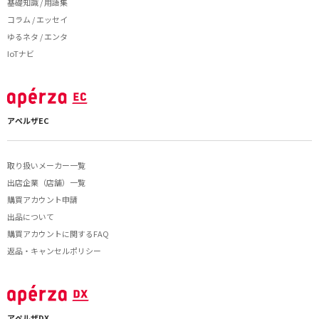
基礎知識 / 用語集
コラム / エッセイ
ゆるネタ / エンタ
IoTナビ
アペルザEC
取り扱いメーカー一覧
出店企業（店舗）一覧
購買アカウント申請
出品について
購買アカウントに関するFAQ
返品・キャンセルポリシー
アペルザDX