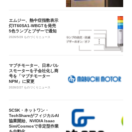
エムジー、熱中症指数表示
灯IT60SA1-WBGTを発売
5色ランプとブザーで通知
2026/5/29
ものづくりニュース
マブチモーター、日本パル
スモーターを子会社化し商
号を「マブチモーター
NPM」に変更
2026/2/27
ものづくりニュース
SCSK・ネットワン・
TechShareがフィジカルAI
協業開始、NVIDIA Isaac
Sim/Cosmosで非定型作業
を自動化