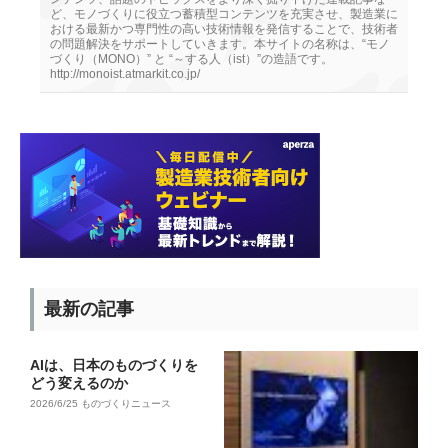
ど、モノづくりに役立つ蓄積型コンテンツを充実させ、製造業に
おける最新かつ専門性の高い技術情報を発信することで、技術者
の問題解決をサポートしていきます。本サイトの名称は、“モノ
づくり（MONO）” と “～する人（ist）”の造語です。
http://monoist.atmarkit.co.jp/
最新の記事
AIは、日本のものづくりを
どう変えるのか
2026/6/25
ものづくりニュース