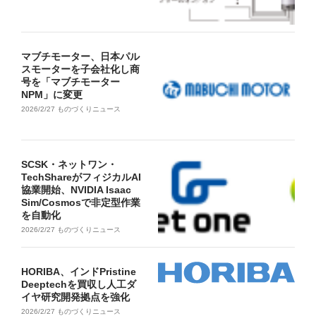
マブチモーター、日本パル
スモーターを子会社化し商
号を「マブチモーター
NPM」に変更
2026/2/27
ものづくりニュース
SCSK・ネットワン・
TechShareがフィジカルAI
協業開始、NVIDIA Isaac
Sim/Cosmosで非定型作業
を自動化
2026/2/27
ものづくりニュース
HORIBA、インドPristine
Deeptechを買収し人工ダ
イヤ研究開発拠点を強化
2026/2/27
ものづくりニュース