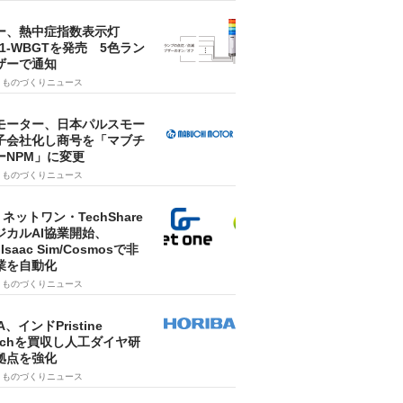
ー、熱中症指数表示灯
SA1-WBGTを発売 5色ラン
ザーで通知
9
ものづくりニュース
モーター、日本パルスモー
子会社化し商号を「マブチ
ーNPM」に変更
7
ものづくりニュース
・ネットワン・TechShare
ジカルAI協業開始、
A Isaac Sim/Cosmosで非
業を自動化
7
ものづくりニュース
A、インドPristine
techを買収し人工ダイヤ研
拠点を強化
7
ものづくりニュース