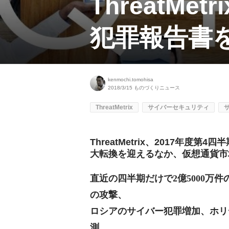
ThreatM
犯罪報告書を発
kenmochi.tomohisa
2018/3/15
ものづくりニュース
ThreatMetrix
サイバーセキュリティ
ThreatMetrix、2017年
大転換を迎えるなか、仮想通貨市
直近の四半期だけで2億5000万
の攻撃、
ロシアのサイバー犯罪増加、ホリ
測