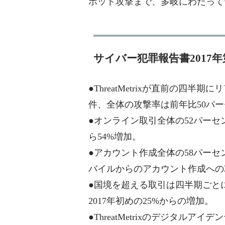
ボット攻撃まで、多岐にわたって
サイバー犯罪報告書2017
●ThreatMetrixが直前の四半
件、全体の攻撃率は前年比50パ
●オンライン取引全体の52パー
ら54%増加。
●アカウント作成全体の58パー
バイルからのアカウント作成への攻
●国境を超える取引は四半期ごと
2017年初めの25%からの増加。
●ThreatMetrixのデジタル