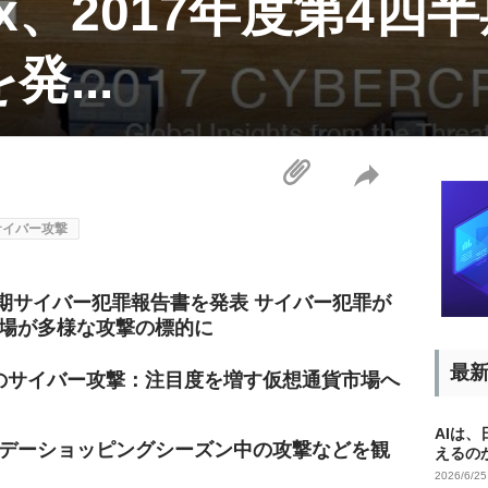
etrix、2017年度第4
...
サイバー攻撃
度第4四半期サイバー犯罪報告書を発表 サイバー犯罪が
場が多様な攻撃の標的に
最
件のサイバー攻撃：注目度を増す仮想通貨市場へ
AIは
デーショッピングシーズン中の攻撃などを観
えるの
2026/6/2