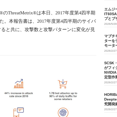
エムジ
reatMetrix®は本日、2017年度第4四半期
IT60
プとブ
。本報告書は、2017年度第4四半期のサイバ
2026/5/2
加すると共に、攻撃数と攻撃パターンに変化が見
マブチ
ターを
モータ
2026/2/2
SCSK
がフィ
NVIDI
定型作
2026/2/2
HORIB
Deep
究開発
2026/2/2