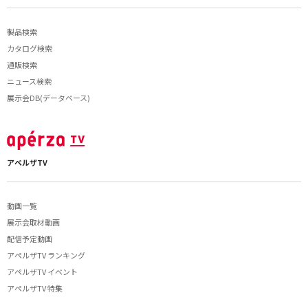
製品検索
カタログ検索
通販検索
ニュース検索
展示会DB(データベース)
アペルザTV
動画一覧
展示会取材動画
配信予定動画
アペルザTV ランキング
アペルザTV イベント
アペルザTV 特集