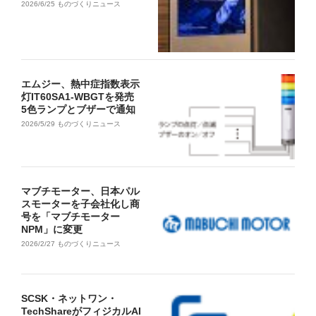
2026/6/25
ものづくりニュース
エムジー、熱中症指数表示
灯IT60SA1-WBGTを発売
5色ランプとブザーで通知
2026/5/29
ものづくりニュース
マブチモーター、日本パル
スモーターを子会社化し商
号を「マブチモーター
NPM」に変更
2026/2/27
ものづくりニュース
SCSK・ネットワン・
TechShareがフィジカルAI