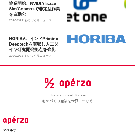
協業開始、NVIDIA Isaac
Sim/Cosmosで非定型作業
を自動化
2026/2/27
ものづくりニュース
HORIBA、インドPristine
Deeptechを買収し人工ダ
イヤ研究開発拠点を強化
2026/2/27
ものづくりニュース
The world needs Kaizen
ものづくり産業を世界につなぐ
アペルザ