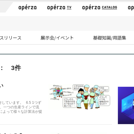
）
スリリース
展示会/イベント
基礎知識/用語集
： 3件
い
ています。 6.5 1つず
て、一つの生産ラインで流
者によって様々な計算法が提