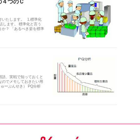
の４つのＣ
いたします。 1.標準化
話します。 標準化と言う
うか？ 「あるべき姿を標準
用語、実戦で知っておくと
なのでメモしておきたい用
ゅーぶんせき） PQ分析