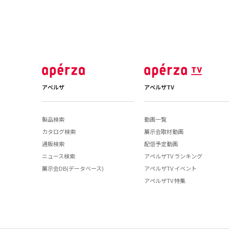
アペルザ
アペルザTV
製品検索
動画一覧
カタログ検索
展示会取材動画
通販検索
配信予定動画
ニュース検索
アペルザTV ランキング
展示会DB(データベース)
アペルザTV イベント
アペルザTV 特集