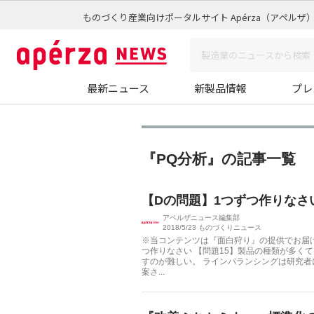
ものづくり産業向けポータルサイト Apérza（アペルザ
最新ニュース
新製品情報
プレ
『PQ分析』の記事一覧 
【Dの問題】1つずつ作りなさ
アペルザニュース編集部
2018/5/23
ものづくりニュース
※当コンテンツは『面白狩り』の提供でお届けし
つ作りなさい 【問題15】製品の種類が多く
すのが難しい。 ラインバランシングは研究
案さ...