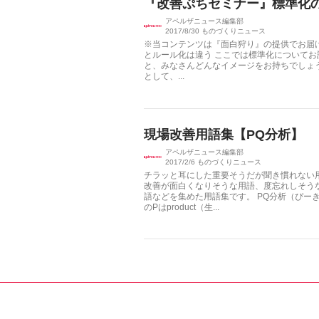
『改善ぷちセミナー』標準化
アペルザニュース編集部
2017/8/30
ものづくりニュース
※当コンテンツは『面白狩り』の提供でお届け
とルール化は違う ここでは標準化についてお
と、みなさんどんなイメージをお持ちでしょ
として、...
現場改善用語集【PQ分析】
アペルザニュース編集部
2017/2/6
ものづくりニュース
チラッと耳にした重要そうだが聞き慣れない
改善が面白くなりそうな用語、度忘れしそう
語などを集めた用語集です。 PQ分析（ぴーき
のPはproduct（生...