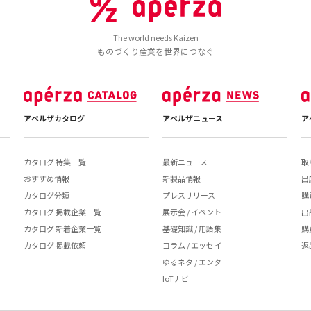
The world needs Kaizen
ものづくり産業を世界につなぐ
アペルザカタログ
アペルザニュース
ア
カタログ 特集一覧
最新ニュース
取
おすすめ情報
新製品情報
出
カタログ分類
プレスリリース
購
カタログ 掲載企業一覧
展示会 / イベント
出
カタログ 新着企業一覧
基礎知識 / 用語集
購
カタログ 掲載依頼
コラム / エッセイ
返
ゆるネタ / エンタ
IoTナビ