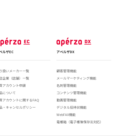
ペルザEC
アペルザDX
り扱いメーカー一覧
顧客管理機能
店企業（店舗）一覧
メールマーケティング機能
買アカウント申請
名刺管理機能
品について
コンテンツ管理機能
買アカウントに関するFAQ
動画管理機能
品・キャンセルポリシー
デジタル招待状機能
WebFAX機能
電帳箱（電子帳簿保存法対応）