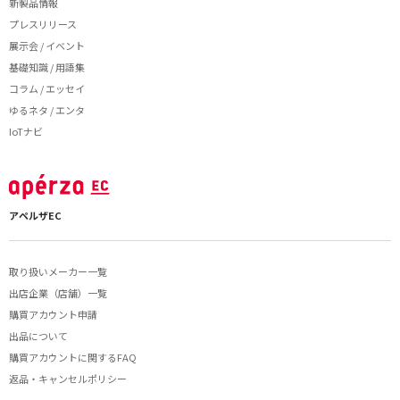
新製品情報
プレスリリース
展示会 / イベント
基礎知識 / 用語集
コラム / エッセイ
ゆるネタ / エンタ
IoTナビ
アペルザEC
取り扱いメーカー一覧
出店企業（店舗）一覧
購買アカウント申請
出品について
購買アカウントに関するFAQ
返品・キャンセルポリシー