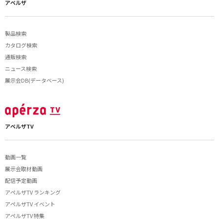
アペルザ
製品検索
カタログ検索
通販検索
ニュース検索
展示会DB(データベース)
アペルザTV
動画一覧
展示会取材動画
配信予定動画
アペルザTV ランキング
アペルザTV イベント
アペルザTV 特集