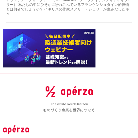
アリスデア・フォークナー （ThreatMetrix、チーフアイデンティティオフィ
サー） 私たちの中にひそかに紛れこんでいるフランケンシュタイン的怪物
とは何者でしょうか？ イギリスの作家メアリー・シェリーが生みだしたキ
ャ...
The world needs Kaizen
ものづくり産業を世界につなぐ