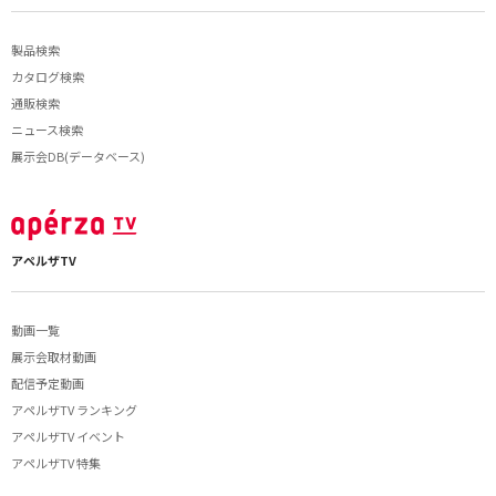
製品検索
カタログ検索
通販検索
ニュース検索
展示会DB(データベース)
アペルザTV
動画一覧
展示会取材動画
配信予定動画
アペルザTV ランキング
アペルザTV イベント
アペルザTV 特集