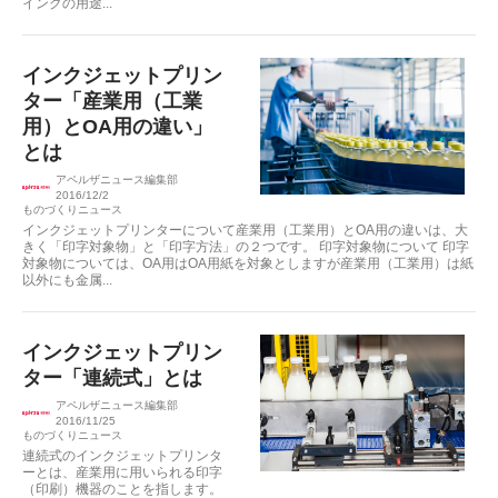
インクの用途...
インクジェットプリン
ター「産業用（工業
用）とOA用の違い」
とは
アペルザニュース編集部
2016/12/2
ものづくりニュース
インクジェットプリンターについて産業用（工業用）とOA用の違いは、大
きく「印字対象物」と「印字方法」の２つです。 印字対象物について 印字
対象物については、OA用はOA用紙を対象としますが産業用（工業用）は紙
以外にも金属...
インクジェットプリン
ター「連続式」とは
アペルザニュース編集部
2016/11/25
ものづくりニュース
連続式のインクジェットプリンタ
ーとは、産業用に用いられる印字
（印刷）機器のことを指します。