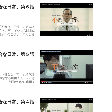
合な日常。第６話
「不都合な日常。」第６話
ようと、朝礼でいつも以上に
信満々のご様子。そんな社
合な日常。第５話
「不都合な日常。」第５話
、激怒する山田くん。それを
。。。 今回はついに山田く
合な日常。第４話