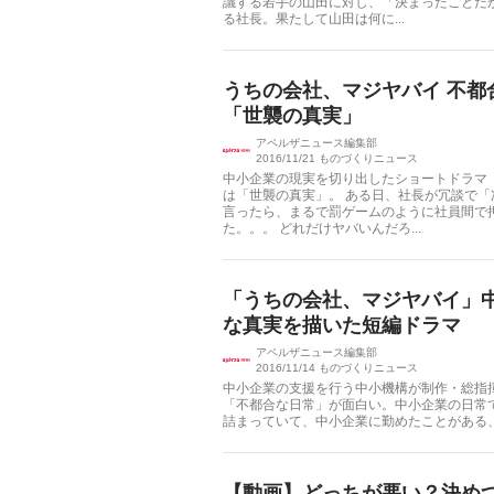
議する若手の山田に対し、「決まったことだ
る社長。果たして山田は何に...
うちの会社、マジヤバイ 不都
「世襲の真実」
アペルザニュース編集部
2016/11/21
ものづくりニュース
中小企業の現実を切り出したショートドラマ
は「世襲の真実」。 ある日、社長が冗談で
言ったら、まるで罰ゲームのように社員間で
た。。。 どれだけヤバいんだろ...
「うちの会社、マジヤバイ」
な真実を描いた短編ドラマ
アペルザニュース編集部
2016/11/14
ものづくりニュース
中小企業の支援を行う中小機構が制作・総指
「不都合な日常」が面白い。中小企業の日常
詰まっていて、中小企業に勤めたことがある、
【動画】どっちが悪い？決め