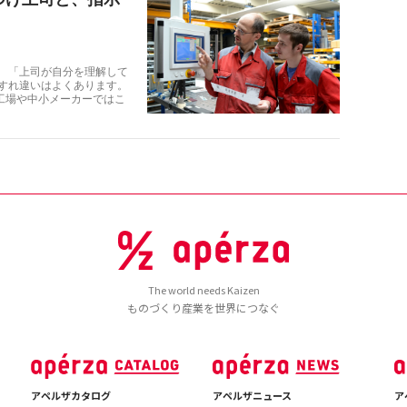
」 「上司が自分を理解して
のすれ違いはよくあります。
工場や中小メーカーではこ
The world needs Kaizen
ものづくり産業を世界につなぐ
アペルザカタログ
アペルザニュース
ア