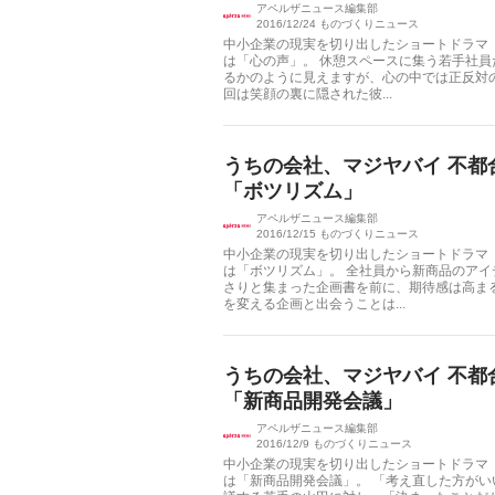
アペルザニュース編集部
2016/12/24
ものづくりニュース
中小企業の現実を切り出したショートドラマ
は「心の声」。 休憩スペースに集う若手社
るかのように見えますが、心の中では正反対
回は笑顔の裏に隠された彼...
うちの会社、マジヤバイ 不都
「ボツリズム」
アペルザニュース編集部
2016/12/15
ものづくりニュース
中小企業の現実を切り出したショートドラマ
は「ボツリズム」。 全社員から新商品のア
さりと集まった企画書を前に、期待感は高ま
を変える企画と出会うことは...
うちの会社、マジヤバイ 不都
「新商品開発会議」
アペルザニュース編集部
2016/12/9
ものづくりニュース
中小企業の現実を切り出したショートドラマ
は「新商品開発会議」。 「考え直した方が