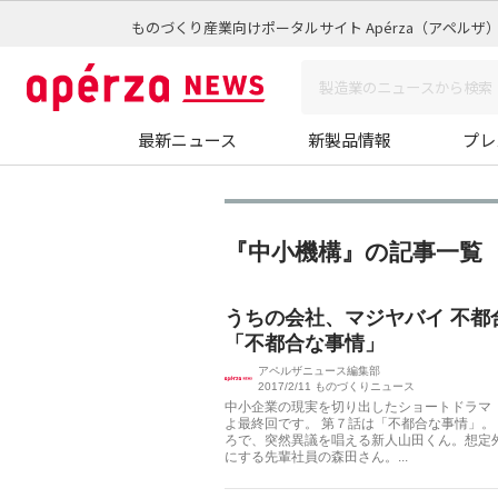
ものづくり産業向けポータルサイト Apérza（アペルザ
最新ニュース
新製品情報
プレ
『中小機構』の記事一覧 
うちの会社、マジヤバイ 不都
「不都合な事情」
アペルザニュース編集部
2017/2/11
ものづくりニュース
中小企業の現実を切り出したショートドラマ
よ最終回です。 第７話は「不都合な事情」。
ろで、突然異議を唱える新人山田くん。想定
にする先輩社員の森田さん。...