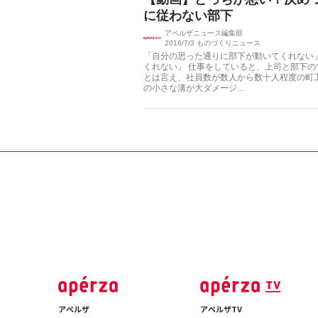
に従わない部下
アペルザニュース編集部
2016/7/3
ものづくりニュース
「自分の思った通りに部下が動いてくれない
くれない」 仕事をしていると、上司と部下
とは言え、社員数が数人から数十人程度の町
の小さな溝が大ダメージ...
アペルザ
アペルザTV