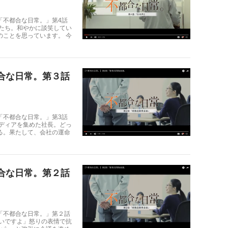
「不都合な日常。」第4話
員たち。和やかに談笑してい
のことを思っています。 今
合な日常。第３話
「不都合な日常。」第3話
イディアを集めた社長。どっ
る。果たして、会社の運命
合な日常。第２話
「不都合な日常。」第２話
いいですよ」怒りの表情で抗