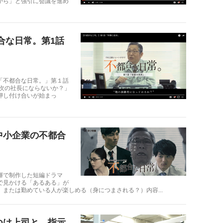
から」と強引に会議を進め
合な日常。第1話
「不都合な日常。」第１話
「次の社長にならないか？」
押し付け合いが始まっ
中小企業の不都合
揮で制作した短編ドラマ
で見かける「あるある」が
または勤めている人が楽しめる（身につまされる？）内容...
つけ上司と、指示