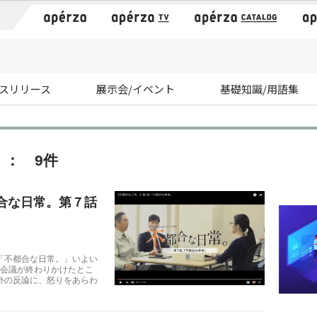
）
スリリース
展示会/イベント
基礎知識/用語集
： 9件
合な日常。第７話
「不都合な日常。」いよい
 会議が終わりかけたとこ
外の反論に、怒りをあらわ