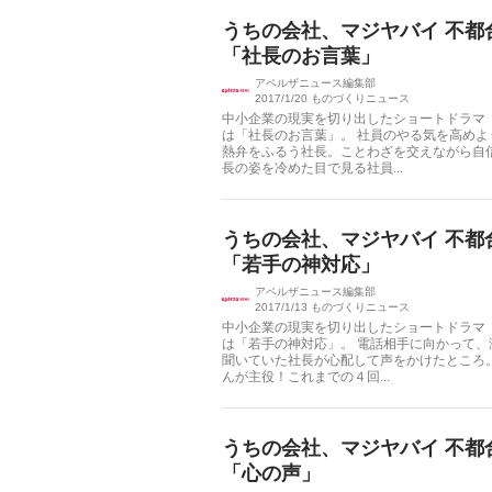
うちの会社、マジヤバイ 不都
「社長のお言葉」
アペルザニュース編集部
2017/1/20
ものづくりニュース
中小企業の現実を切り出したショートドラマ
は「社長のお言葉」。 社員のやる気を高め
熱弁をふるう社長。ことわざを交えながら自
長の姿を冷めた目で見る社員...
うちの会社、マジヤバイ 不都
「若手の神対応」
アペルザニュース編集部
2017/1/13
ものづくりニュース
中小企業の現実を切り出したショートドラマ
は「若手の神対応」。 電話相手に向かって
聞いていた社長が心配して声をかけたところ
んが主役！これまでの４回...
うちの会社、マジヤバイ 不都
「心の声」