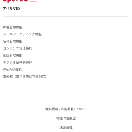
アペルザDX
顧客管理機能
メールマーケティング機能
名刺管理機能
コンテンツ管理機能
動画管理機能
デジタル招待状機能
WebFAX機能
電帳箱（電子帳簿保存法対応）
無料掲載 / 広告掲載について
機能改善要望
運営会社