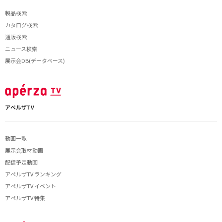
製品検索
カタログ検索
通販検索
ニュース検索
展示会DB(データベース)
アペルザTV
動画一覧
展示会取材動画
配信予定動画
アペルザTV ランキング
アペルザTV イベント
アペルザTV 特集