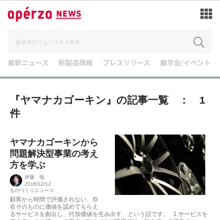
最新ニュース
新製品情報
プレスリリース
展示会/イベント
『ヤマナカゴーキン』の記事一覧 ： 1
件
ヤマナカゴーキンから
問題解決型事業の考え
方を学ぶ
伊藤 哉
2018/12/12
ものづくりニュース
顧客から時間で評価されない、存
在そのものに価値を認めてもらえ
るサービスを創出し、付加価値を生み出す、という話です。 1.サービスを