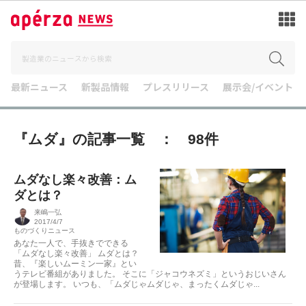
最新ニュース
新製品情報
プレスリリース
展示会/イベント
『ムダ』の記事一覧 ： 98件
ムダなし楽々改善：ム
ダとは？
来嶋一弘
2017/4/7
ものづくりニュース
あなた一人で、手抜きでできる
「ムダなし楽々改善」 ムダとは？
昔、『楽しいムーミン一家』とい
うテレビ番組がありました。 そこに「ジャコウネズミ」というおじいさん
が登場します。 いつも、「ムダじゃムダじゃ、まったくムダじゃ...