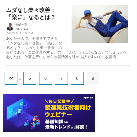
ムダなし楽々改善：
「楽に」なるとは？
来嶋一弘
2017/4/4
ものづくりニュース
あなた一人で、手抜きでできる
「ムダなし楽々改善」 「楽に」な
るとは？ 「ムダなし楽々改善」の
目的である「楽に作業をする」の、「楽に」とはどんなことでしょうか？
あなたは、仕事を行いながら改善活動を進める訳ですので、改善活...
<<
5
6
7
8
9
...