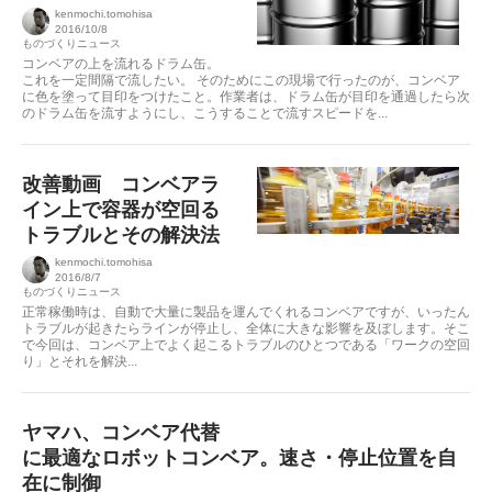
kenmochi.tomohisa
2016/10/8
ものづくりニュース
コンベアの上を流れるドラム缶。
これを一定間隔で流したい。 そのためにこの現場で行ったのが、コンベア
に色を塗って目印をつけたこと。作業者は、ドラム缶が目印を通過したら次
のドラム缶を流すようにし、こうすることで流すスピードを...
改善動画 コンベアラ
イン上で容器が空回る
トラブルとその解決法
kenmochi.tomohisa
2016/8/7
ものづくりニュース
正常稼働時は、自動で大量に製品を運んでくれるコンベアですが、いったん
トラブルが起きたらラインが停止し、全体に大きな影響を及ぼします。そこ
で今回は、コンベア上でよく起こるトラブルのひとつである「ワークの空回
り」とそれを解決...
ヤマハ、コンベア代替
に最適なロボットコンベア。速さ・停止位置を自
在に制御