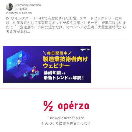
kenmochi.tomohisa
2016/4/8
Industry4.0 Central
IoTやインダストリー4.0で高度化された工場、スマートファクトリーに向
け、生産装置として産業用ロボットが多く採用される一方、搬送工程はいま
だに「一定速度で一方向に流すだけ」のコンベアが主流。大量生産時代から
考え方が変わ...
The world needs Kaizen
ものづくり産業を世界につなぐ