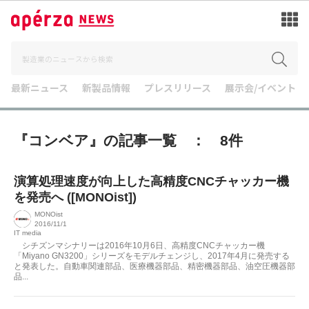
最新ニュース
新製品情報
プレスリリース
展示会/イベント
『コンベア』の記事一覧 ： 8件
演算処理速度が向上した高精度CNCチャッカー機
を発売へ ([MONOist])
MONOist
2016/11/1
IT media
シチズンマシナリーは2016年10月6日、高精度CNCチャッカー機
「Miyano GN3200」シリーズをモデルチェンジし、2017年4月に発売する
と発表した。自動車関連部品、医療機器部品、精密機器部品、油空圧機器部
品...