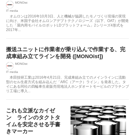
MONOist
IT media
オムロンは2016年10月3日、人と機械が協調したモノづくり現場の実現
に向け、米国子会社オムロンアデプトテクノロジーズ（以下、OAT）が開発
した「屋内用モバイルロボットLDプラットフォーム」2シリーズ4形式を
2017年...
搬送ユニットに作業者が乗り込んで作業する、完
成車組み立てラインを開発 ([MONOist])
MONOist
IT media
本田技研工業は2016年4月21日、完成車組み立てのメインラインに流動
型のセル生産方式を組み込んだ「ARC（アーク）ライン」を発表した。タ
イにある同社の四輪車生産販売現地法人ホンダオートモービルのプラチンブ
リ工場に導入...
これも立派なカイゼ
ン ラインのタクトタ
イムを安定させる手書
きマーカー