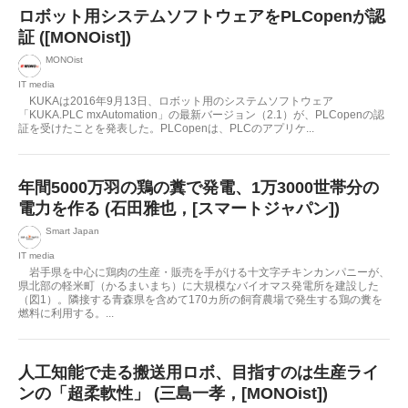
ロボット用システムソフトウェアをPLCopenが認
証 ([MONOist])
MONOist
IT media
KUKAは2016年9月13日、ロボット用のシステムソフトウェア
「KUKA.PLC mxAutomation」の最新バージョン（2.1）が、PLCopenの認
証を受けたことを発表した。PLCopenは、PLCのアプリケ...
年間5000万羽の鶏の糞で発電、1万3000世帯分の
電力を作る (石田雅也，[スマートジャパン])
Smart Japan
IT media
岩手県を中心に鶏肉の生産・販売を手がける十文字チキンカンパニーが、
県北部の軽米町（かるまいまち）に大規模なバイオマス発電所を建設した
（図1）。隣接する青森県を含めて170カ所の飼育農場で発生する鶏の糞を
燃料に利用する。...
人工知能で走る搬送用ロボ、目指すのは生産ライ
ンの「超柔軟性」 (三島一孝，[MONOist])