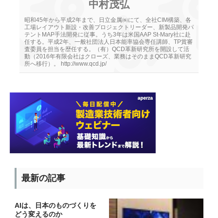
中村茂弘
昭和45年から平成2年まで、日立金属㈱にて、全社CIM構築、各
工場レイアウト新設・改善プロジェクトリーダー、新製品開発パ
テントMAP手法開発に従事。うち3年は米国AAP St-Mary社に赴
任する。平成2年、一般社団法人日本能率協会専任講師、TP賞審
査委員を担当を歴任する。（有）QCD革新研究所を開設して活
動（2016年有限会社はクローズ、業務はそのままQCD革新研究
所へ移行）。 http://www.qcd.jp/
最新の記事
AIは、日本のものづくりを
どう変えるのか