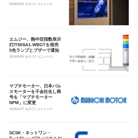
2026/6/25
ものづくりニュース
エムジー、熱中症指数表示
灯IT60SA1-WBGTを発売
5色ランプとブザーで通知
2026/5/29
ものづくりニュース
マブチモーター、日本パル
スモーターを子会社化し商
号を「マブチモーター
NPM」に変更
2026/2/27
ものづくりニュース
SCSK・ネットワン・