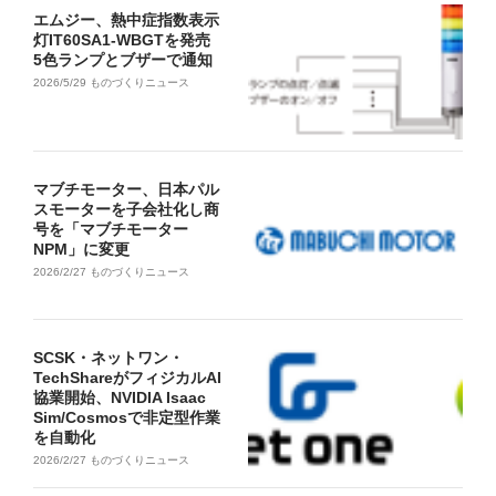
エムジー、熱中症指数表示
灯IT60SA1-WBGTを発売
5色ランプとブザーで通知
2026/5/29
ものづくりニュース
マブチモーター、日本パル
スモーターを子会社化し商
号を「マブチモーター
NPM」に変更
2026/2/27
ものづくりニュース
SCSK・ネットワン・
TechShareがフィジカルAI
協業開始、NVIDIA Isaac
Sim/Cosmosで非定型作業
を自動化
2026/2/27
ものづくりニュース