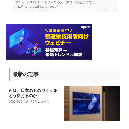
づくり（MONO）” と “～する人（ist）”の造語です。
http://monoist.atmarkit.co.jp/
最新の記事
AIは、日本のものづくりを
どう変えるのか
2026/6/25
ものづくりニュース