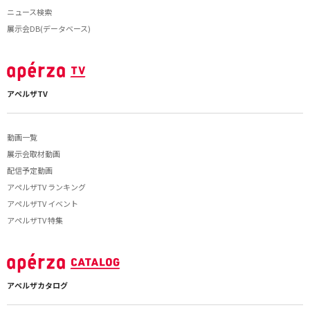
ニュース検索
展示会DB(データベース)
アペルザTV
動画一覧
展示会取材動画
配信予定動画
アペルザTV ランキング
アペルザTV イベント
アペルザTV 特集
アペルザカタログ