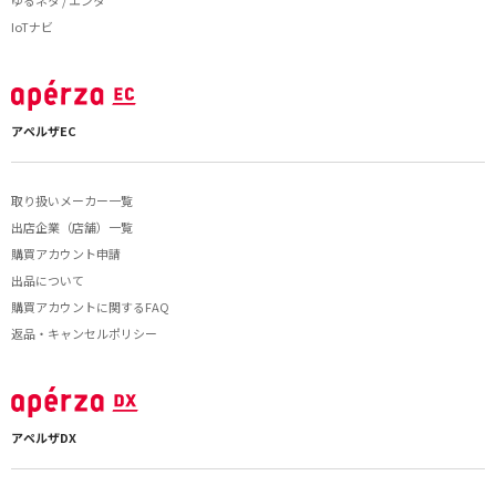
ゆるネタ / エンタ
IoTナビ
アペルザEC
取り扱いメーカー一覧
出店企業（店舗）一覧
購買アカウント申請
出品について
購買アカウントに関するFAQ
返品・キャンセルポリシー
アペルザDX