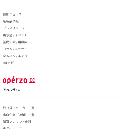
最新ニュース
新製品情報
プレスリリース
展示会 / イベント
基礎知識 / 用語集
コラム / エッセイ
ゆるネタ / エンタ
IoTナビ
アペルザEC
取り扱いメーカー一覧
出店企業（店舗）一覧
購買アカウント申請
出品について