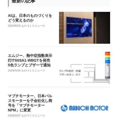
最新の記事
AIは、日本のものづくりを
どう変えるのか
2026/6/25
ものづくりニュース
エムジー、熱中症指数表示
灯IT60SA1-WBGTを発売
5色ランプとブザーで通知
2026/5/29
ものづくりニュース
マブチモーター、日本パル
スモーターを子会社化し商
号を「マブチモーター
NPM」に変更
2026/2/27
ものづくりニュース