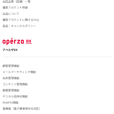
出店企業（店舗）一覧
購買アカウント申請
出品について
購買アカウントに関するFAQ
返品・キャンセルポリシー
アペルザDX
顧客管理機能
メールマーケティング機能
名刺管理機能
コンテンツ管理機能
動画管理機能
デジタル招待状機能
WebFAX機能
電帳箱（電子帳簿保存法対応）