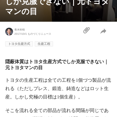
しか克服できない｜元トヨタ
マンの目
青木幹晴
2017/10/1
ものづくりニュース
トヨタ生産方式
生産工程
隠蔽体質はトヨタ生産方式でしか克服できない｜
元トヨタマンの目
トヨタの生産工程は全ての工程を1個づつ製品が流
れる（ただしプレス、鍛造、鋳造などはロット生
産。しかし究極の目標は1個生産）。
そこを流れる全ての部品が流れる間隔が同じであ