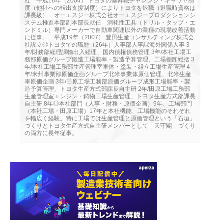
社 平成16年（2004） トヨタの基幹職チャレンジ・キャリヤ制
度（他社への転出支援制度）によりトヨタを退職（退職時資格は
課長級） オーエスジー株式会社オーエスジープロダクションシ
ステム推進本部副本部長就任 消耗性工具（ドリル・タップ・エ
ンドミル）専門メーカーで自動車関連以外の業種の現場改善活動
に従事。 平成19年（2007） 豊田生産コンサルティング株式会
社設立◎トヨタでの職歴（26年）人事部人事課海外関係人事 3
年/財務部経理課輸出入経理、国内債権債務管理 3年/本社工場工
務部原価グループ鍛造工場能率・製造予算管理、工場棚卸総括 3
年/本社工場工務部生産管理室車体・塗装・組立工場生産管理 4
年/米州事業部原価企画グループ北米事業体原価管理、北米生産
車原価企画 3年/田原工場工務部原価グループ成形工場能率・製
造予算管理、トヨタ生産方式部課長自主研 2年/田原工場工務部
生産管理室エンジン・鋳物工場生産管理、トヨタ生産方式部課長
自主研 8年◎本社部門（人事・財務・原価企画）9年、工場部門
（本社工場・田原工場）17年と本社機能、工場機能のそれぞれ
を幅広く経験。特に工場では生産管理と原価管理という「石垣」
づくりとトヨタ生産方式自主研メンバーとして「天守閣」づくり
の両方に長年従事。