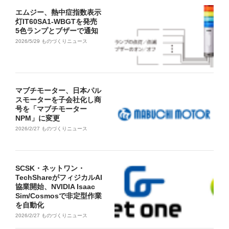
エムジー、熱中症指数表示
灯IT60SA1-WBGTを発売
5色ランプとブザーで通知
2026/5/29
ものづくりニュース
マブチモーター、日本パル
スモーターを子会社化し商
号を「マブチモーター
NPM」に変更
2026/2/27
ものづくりニュース
SCSK・ネットワン・
TechShareがフィジカルAI
協業開始、NVIDIA Isaac
Sim/Cosmosで非定型作業
を自動化
2026/2/27
ものづくりニュース