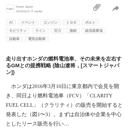
Smart Japan
2016/11/1
IT media
AI
イベント
エンジン
トヨタ
ボルト
モビリティ
ライン
圧力
接続
経済産業省
自動車
電気自動車
走り出すホンダの燃料電池車、その未来を左右す
るGMとの提携戦略 (陰山遼将，[スマートジャパ
ン])
ホンダは2016年3月10日に東京都内で会見を開
き、同日より燃料電池車（FCV）「CLARITY
FUEL CELL」（クラリティ）の販売を開始すると
発表した（図1〜3）。まずは自治体や企業を中心
としたリース販売を行い…