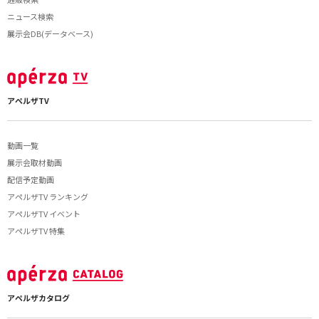
ニュース検索
展示会DB(データベース)
アペルザTV
動画一覧
展示会取材動画
配信予定動画
アペルザTV ランキング
アペルザTV イベント
アペルザTV 特集
アペルザカタログ