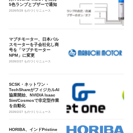
5色ランプとブザーで通知
2026/5/29
ものづくりニュース
マブチモーター、日本パル
スモーターを子会社化し商
号を「マブチモーター
NPM」に変更
2026/2/27
ものづくりニュース
SCSK・ネットワン・
TechShareがフィジカルAI
協業開始、NVIDIA Isaac
Sim/Cosmosで非定型作業
を自動化
2026/2/27
ものづくりニュース
HORIBA、インドPristine