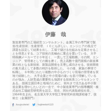
伊藤 哉
製造業専門の工場経営コンサルタント。金属工学の専門家で製
造/生産技術、生産管理、ＩＥにも詳しい。エンジニアの視点で
課題を設定して結果を出し、工場で儲ける仕組みを定着させるこ
とを得意とする。コア技術の見極めに重点を置いている。 大手
特殊鋼メーカーで２０年近く、一貫して工場勤務。その間、エン
ジニア、管理者としての腕を磨く。売上高数十億円規模の新規事
業の柱となる新技術、新製品開発を主導し成功させる。技術開発
の集大成として多数の特許を取得した。 その後、家族の事情で
転職し、６年間にわたり複数の中小ものづくり現場の管理者を実
地で経験した。 大手企業と中小現場の違いを肌で理解している
のが強み、人財育成の重要性も強調する技術系コンサルタントで
ある。 技術立国日本と地域のために、前向きで活力ある中小製
造企業を増やしたいとの一念で、中小製造業専門の指導機関・株
式会社工場経営研究所を設立。現在、同社代表取締役社長。
1964年生まれ、名古屋大学大学院工学研究科前期課程修了。技
術士（金属部門）
:
koujoukeiei
:
hajimeitoh110