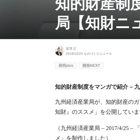
知的財産制度
局【知財ニ
富澤 正
2018/12/23
ものづくりニュース
発明plus
開発NEXT
知的財産制度をマンガで紹介 –
九州経済産業局が、知的財産のガ
知財』のススメ」を公開していま
（
九州経済産業局
– 2017/4/25 –
メ」を制作しました）