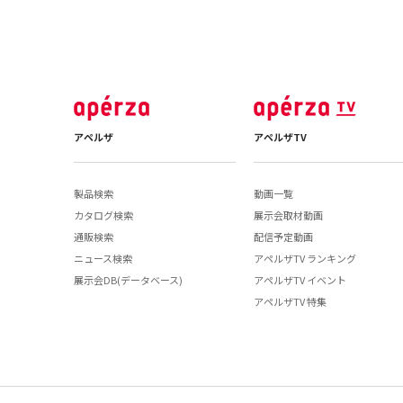
アペルザ
アペルザTV
製品検索
動画一覧
カタログ検索
展示会取材動画
通販検索
配信予定動画
ニュース検索
アペルザTV ランキング
展示会DB(データベース)
アペルザTV イベント
アペルザTV 特集