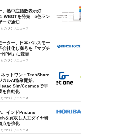
ー、熱中症指数表示灯
SA1-WBGTを発売 5色ラン
ザーで通知
9
ものづくりニュース
モーター、日本パルスモー
子会社化し商号を「マブチ
ーNPM」に変更
7
ものづくりニュース
・ネットワン・TechShare
ジカルAI協業開始、
A Isaac Sim/Cosmosで非
業を自動化
7
ものづくりニュース
A、インドPristine
techを買収し人工ダイヤ研
拠点を強化
7
ものづくりニュース