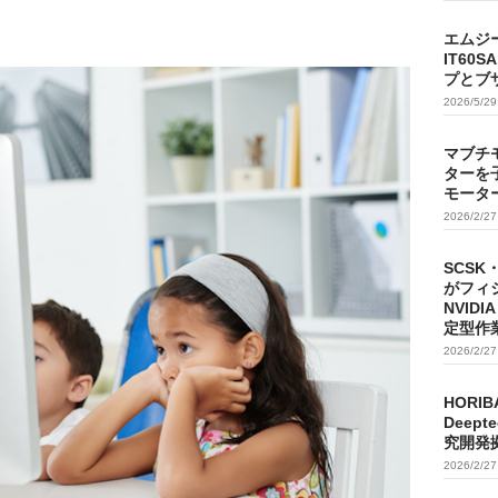
エムジ
IT60
プとブ
2026/5/2
マブチ
ターを
モータ
2026/2/2
SCSK
がフィ
NVIDI
定型作
2026/2/2
HORIB
Deep
究開発
2026/2/2