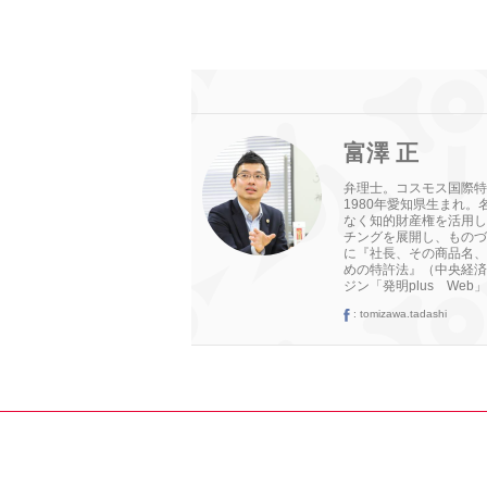
富澤 正
弁理士。コスモス国際特
1980年愛知県生まれ
なく知的財産権を活用し
チングを展開し、ものづ
に『社長、その商品名、
めの特許法』（中央経済
ジン「発明plus Web」
:
tomizawa.tadashi