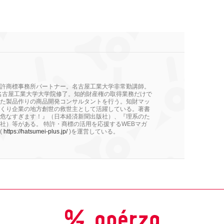
許商標事務所パートナー。名古屋工業大学非常勤講師。
。名古屋工業大学大学院修了。知的財産権の取得業務だけで
た製品作りの商品開発コンサルタントを行う。知財マッ
くり企業の地方創世の救世主として活躍している。著書
危なすぎます！』（日本経済新聞出版社）、『理系のた
社）等がある。 特許・商標の活用を応援するWEBマガ
(
https://hatsumei-plus.jp/
)を運営している。