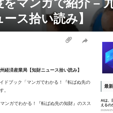
をマンガで紹介 – 
ュース拾い読み】
 九州経済産業局【知財ニュース拾い読み】
イドブック「マンガでわかる！『転ばぬ先の
最
す。
AIは
「マンガでわかる！『転ばぬ先の知財』のスス
えるの
2026/6/2