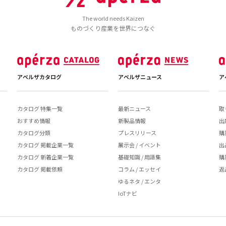
The world needs Kaizen
ものづくり産業を世界につなぐ
アペルザカタログ
アペルザニュース
ア
カタログ 特集一覧
最新ニュース
取
おすすめ情報
新製品情報
出
カタログ分類
プレスリリース
購
カタログ 掲載企業一覧
展示会 / イベント
出
カタログ 新着企業一覧
基礎知識 / 用語集
購
カタログ 掲載依頼
コラム / エッセイ
返
ゆるネタ / エンタ
IoTナビ