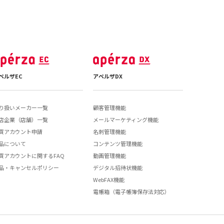
ペルザEC
アペルザDX
り扱いメーカー一覧
顧客管理機能
店企業（店舗）一覧
メールマーケティング機能
買アカウント申請
名刺管理機能
品について
コンテンツ管理機能
買アカウントに関するFAQ
動画管理機能
品・キャンセルポリシー
デジタル招待状機能
WebFAX機能
電帳箱（電子帳簿保存法対応）