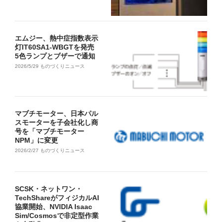
エムジー、熱中症指数表示
灯IT60SA1-WBGTを発売
5色ランプとブザーで通知
2026/5/29
ものづくりニュース
マブチモーター、日本パル
スモーターを子会社化し商
号を「マブチモーター
NPM」に変更
2026/2/27
ものづくりニュース
SCSK・ネットワン・
TechShareがフィジカルAI
協業開始、NVIDIA Isaac
Sim/Cosmosで非定型作業