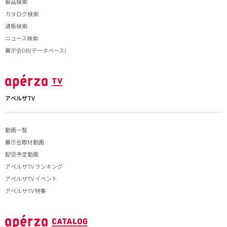
製品検索
カタログ検索
通販検索
ニュース検索
展示会DB(データベース)
アペルザTV
動画一覧
展示会取材動画
配信予定動画
アペルザTV ランキング
アペルザTV イベント
アペルザTV 特集