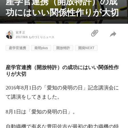
産学官連携（開放特許）の成
功にはいい関係性作りが大切
富澤 正
2017/8/6
ものづくりニュース
産学官連携
発明plus
開放特許
開発NEXT
産学官連携（開放特許）の成功にはいい関係性作
りが大切
2016年8月1日の「愛知の発明の日」記念講演会に
て講演をしてきました。
8月1日は「愛知の発明の日」。
自動織機で有名な豊田佐吉が最初の動力織機の特