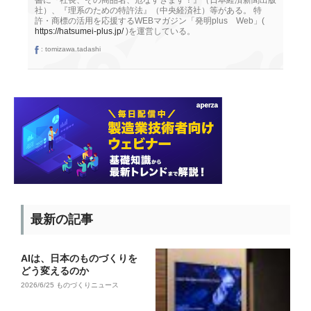
書に『社長、その商品名、危なすぎます！』（日本経済新聞出版
社）、『理系のための特許法』（中央経済社）等がある。 特
許・商標の活用を応援するWEBマガジン「発明plus Web」(
https://hatsumei-plus.jp/
)を運営している。
:
tomizawa.tadashi
最新の記事
AIは、日本のものづくりを
どう変えるのか
2026/6/25
ものづくりニュース