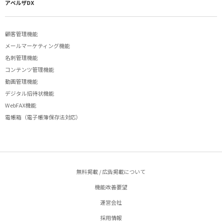
アペルザDX
顧客管理機能
メールマーケティング機能
名刺管理機能
コンテンツ管理機能
動画管理機能
デジタル招待状機能
WebFAX機能
電帳箱（電子帳簿保存法対応）
無料掲載 / 広告掲載について
機能改善要望
運営会社
採用情報