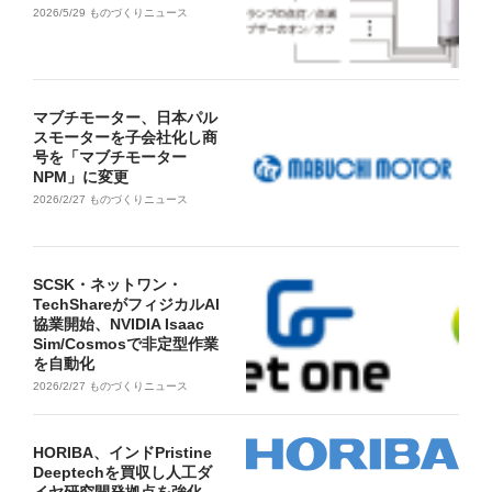
2026/5/29
ものづくりニュース
マブチモーター、日本パル
スモーターを子会社化し商
号を「マブチモーター
NPM」に変更
2026/2/27
ものづくりニュース
SCSK・ネットワン・
TechShareがフィジカルAI
協業開始、NVIDIA Isaac
Sim/Cosmosで非定型作業
を自動化
2026/2/27
ものづくりニュース
HORIBA、インドPristine
Deeptechを買収し人工ダ
イヤ研究開発拠点を強化