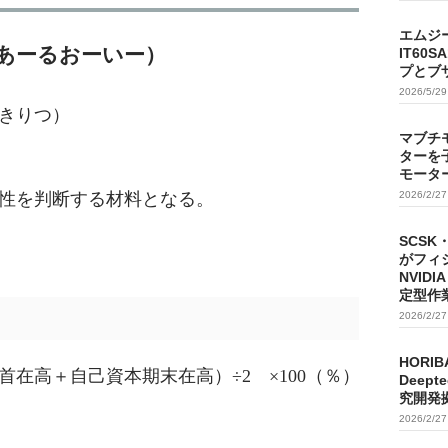
エムジ
ty）（あーるおーいー）
IT60
プとブ
2026/5/2
きりつ）
マブチ
ターを
モータ
性を判断する材料となる。
2026/2/2
SCSK
がフィ
NVIDI
定型作
2026/2/2
HORIB
在高＋自己資本期末在高）÷2 ×100（％）
Deep
究開発
2026/2/2