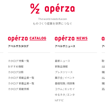
The world needs Kaizen
ものづくり産業を世界につなぐ
アペルザカタログ
アペルザニュース
ア
カタログ 特集一覧
最新ニュース
取
おすすめ情報
新製品情報
出
カタログ分類
プレスリリース
購
カタログ 掲載企業一覧
展示会 / イベント
出
カタログ 新着企業一覧
基礎知識 / 用語集
購
カタログ 掲載依頼
コラム / エッセイ
返
ゆるネタ / エンタ
IoTナビ