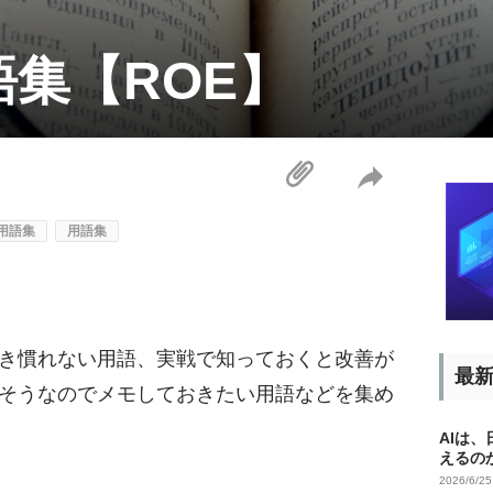
集【ROE】
用語集
用語集
き慣れない用語、実戦で知っておくと改善が
最
そうなのでメモしておきたい用語などを集め
AIは
えるの
2026/6/2