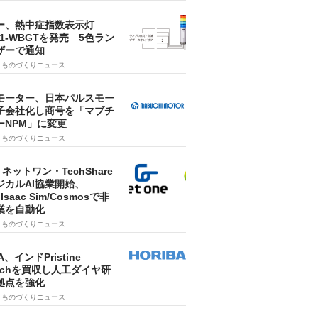
ー、熱中症指数表示灯
SA1-WBGTを発売 5色ラン
ザーで通知
9
ものづくりニュース
モーター、日本パルスモー
子会社化し商号を「マブチ
ーNPM」に変更
7
ものづくりニュース
・ネットワン・TechShare
ジカルAI協業開始、
A Isaac Sim/Cosmosで非
業を自動化
7
ものづくりニュース
A、インドPristine
techを買収し人工ダイヤ研
拠点を強化
7
ものづくりニュース