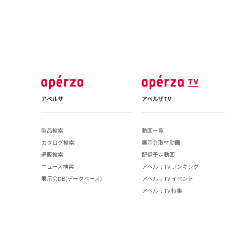
アペルザ
アペルザTV
製品検索
動画一覧
カタログ検索
展示会取材動画
通販検索
配信予定動画
ニュース検索
アペルザTV ランキング
展示会DB(データベース)
アペルザTV イベント
アペルザTV 特集