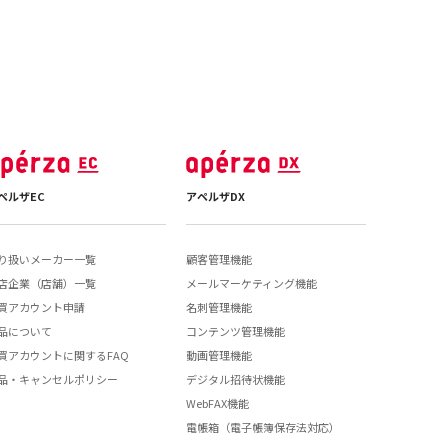
ペルザEC
アペルザDX
り扱いメーカー一覧
顧客管理機能
店企業（店舗）一覧
メールマーケティング機能
買アカウント申請
名刺管理機能
品について
コンテンツ管理機能
買アカウントに関するFAQ
動画管理機能
品・キャンセルポリシー
デジタル招待状機能
WebFAX機能
電帳箱（電子帳簿保存法対応）