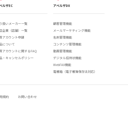
ペルザEC
アペルザDX
り扱いメーカー一覧
顧客管理機能
店企業（店舗）一覧
メールマーケティング機能
買アカウント申請
名刺管理機能
品について
コンテンツ管理機能
買アカウントに関するFAQ
動画管理機能
品・キャンセルポリシー
デジタル招待状機能
WebFAX機能
電帳箱（電子帳簿保存法対応）
用規約
お問い合わせ