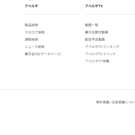
アペルザ
アペルザTV
製品検索
動画一覧
カタログ検索
展示会取材動画
通販検索
配信予定動画
ニュース検索
アペルザTV ランキング
展示会DB(データベース)
アペルザTV イベント
アペルザTV 特集
無料掲載 / 広告掲載につ