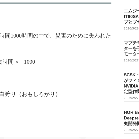
エムジ
IT60
プとブ
2026/5/2
時間1000時間の中で、災害のために失われた
マブチ
。
ターを
モータ
間 × 1000
2026/2/2
SCSK
がフィ
NVIDI
定型作
白狩り（おもしろがり）
2026/2/2
HORIB
Deep
究開発
2026/2/2