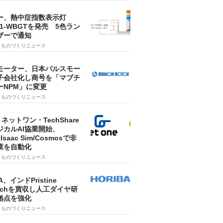
ー、熱中症指数表示灯
SA1-WBGTを発売 5色ラン
ザーで通知
9
ものづくりニュース
モーター、日本パルスモー
子会社化し商号を「マブチ
ーNPM」に変更
7
ものづくりニュース
・ネットワン・TechShare
ジカルAI協業開始、
A Isaac Sim/Cosmosで非
業を自動化
7
ものづくりニュース
A、インドPristine
techを買収し人工ダイヤ研
拠点を強化
7
ものづくりニュース