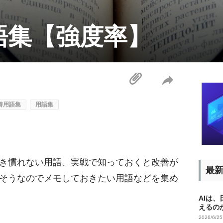
語集【強度率】
善用語集
用語集
き慣れない用語、実戦で知っておくと改善が
最
そうなのでメモしておきたい用語などを集め
AIは
えるの
2026/6/2