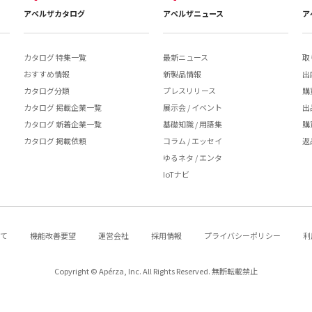
アペルザカタログ
アペルザニュース
ア
カタログ 特集一覧
最新ニュース
取
おすすめ情報
新製品情報
出
カタログ分類
プレスリリース
購
カタログ 掲載企業一覧
展示会 / イベント
出
カタログ 新着企業一覧
基礎知識 / 用語集
購
カタログ 掲載依頼
コラム / エッセイ
返
ゆるネタ / エンタ
IoTナビ
いて
機能改善要望
運営会社
採用情報
プライバシーポリシー
利
Copyright © Apérza, Inc. All Rights Reserved. 無断転載禁止