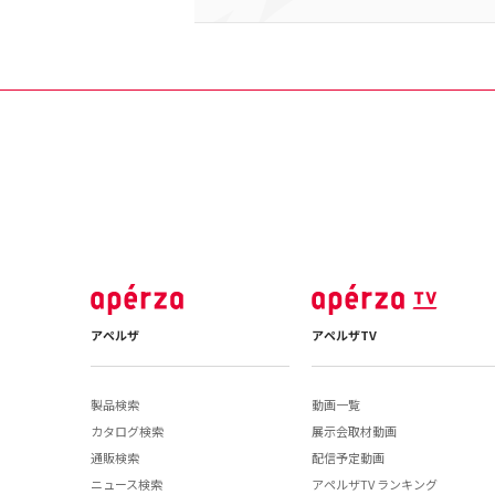
アペルザ
アペルザTV
製品検索
動画一覧
カタログ検索
展示会取材動画
通販検索
配信予定動画
ニュース検索
アペルザTV ランキング