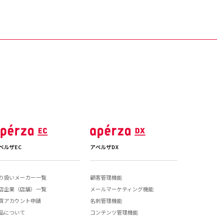
ペルザEC
アペルザDX
り扱いメーカー一覧
顧客管理機能
店企業（店舗）一覧
メールマーケティング機能
買アカウント申請
名刺管理機能
品について
コンテンツ管理機能