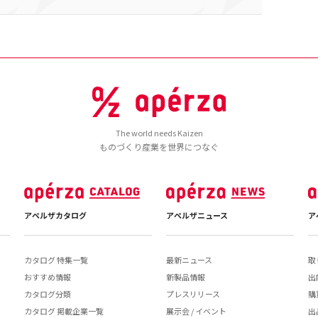
The world needs Kaizen
ものづくり産業を世界につなぐ
アペルザカタログ
アペルザニュース
ア
カタログ 特集一覧
最新ニュース
取
おすすめ情報
新製品情報
出
カタログ分類
プレスリリース
購
カタログ 掲載企業一覧
展示会 / イベント
出