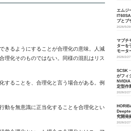
エムジ
IT60
プとブ
2026/5/2
マブチ
ターを
できるようにすることが合理化の意味。人減
モータ
合理化そのものではない。同様の混乱はリス
2026/2/2
SCSK
がフィ
NVIDI
化することを、合理化と言う場合がある。例
定型作
2026/2/2
HORIB
行動を無意識に正当化することを合理化とい
Deep
究開発
2026/2/2