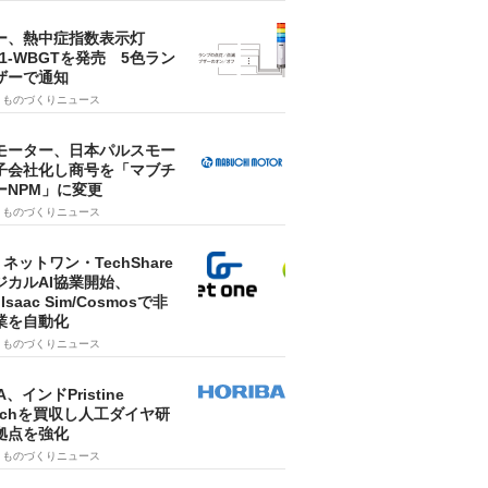
ー、熱中症指数表示灯
SA1-WBGTを発売 5色ラン
ザーで通知
9
ものづくりニュース
モーター、日本パルスモー
子会社化し商号を「マブチ
ーNPM」に変更
7
ものづくりニュース
・ネットワン・TechShare
ジカルAI協業開始、
A Isaac Sim/Cosmosで非
業を自動化
7
ものづくりニュース
A、インドPristine
techを買収し人工ダイヤ研
拠点を強化
7
ものづくりニュース