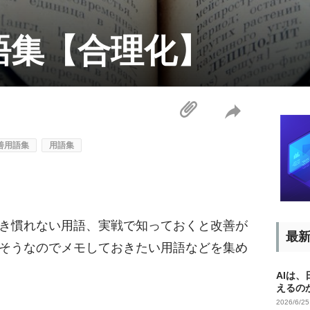
語集【合理化】
善用語集
用語集
き慣れない用語、実戦で知っておくと改善が
最
そうなのでメモしておきたい用語などを集め
AIは
えるの
2026/6/2