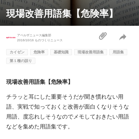
現場改善用語集【危険率】
アペルザニュース編集部
2016/10/16
ものづくりニュース
カイゼン
危険率
基礎知識
現場改善用語集
用語集
第１種の誤り
現場改善用語集【危険率】
チラッと耳にした重要そうだが聞き慣れない用
語、実戦で知っておくと改善が面白くなりそうな
用語、度忘れしそうなのでメモしておきたい用語
などを集めた用語集です。