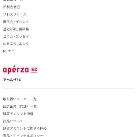
新製品情報
プレスリリース
展示会 / イベント
基礎知識 / 用語集
コラム / エッセイ
ゆるネタ / エンタ
IoTナビ
アペルザEC
取り扱いメーカー一覧
出店企業（店舗）一覧
購買アカウント申請
出品について
購買アカウントに関するFAQ
返品・キャンセルポリシー