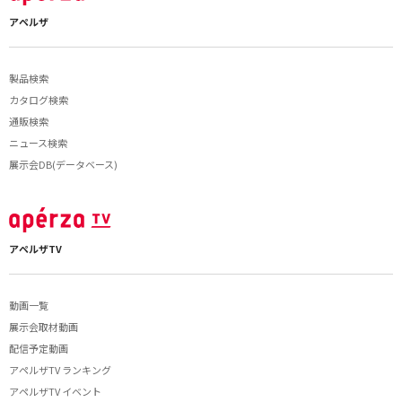
アペルザ
製品検索
カタログ検索
通販検索
ニュース検索
展示会DB(データベース)
アペルザTV
動画一覧
展示会取材動画
配信予定動画
アペルザTV ランキング
アペルザTV イベント