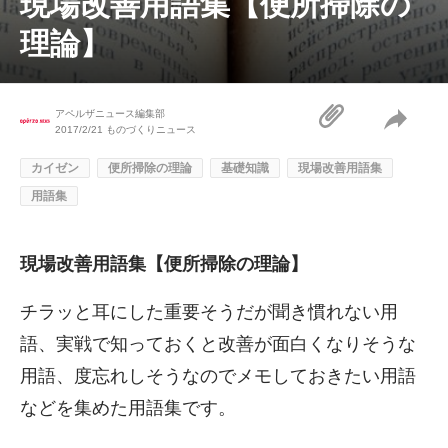
現場改善用語集【便所掃除の
理論】
アペルザニュース編集部
2017/2/21
ものづくりニュース
カイゼン
便所掃除の理論
基礎知識
現場改善用語集
用語集
現場改善用語集【便所掃除の理論】
チラッと耳にした重要そうだが聞き慣れない用
語、実戦で知っておくと改善が面白くなりそうな
用語、度忘れしそうなのでメモしておきたい用語
などを集めた用語集です。