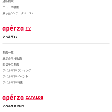
通販検索
ニュース検索
展示会DB(データベース)
アペルザTV
動画一覧
展示会取材動画
配信予定動画
アペルザTV ランキング
アペルザTV イベント
アペルザTV 特集
アペルザカタログ