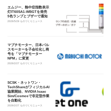
エムジー、熱中症指数表示
灯IT60SA1-WBGTを発売
5色ランプとブザーで通知
2026/5/29
ものづくりニュース
マブチモーター、日本パル
スモーターを子会社化し商
号を「マブチモーター
NPM」に変更
2026/2/27
ものづくりニュース
SCSK・ネットワン・
TechShareがフィジカルAI
協業開始、NVIDIA Isaac
Sim/Cosmosで非定型作業
を自動化
2026/2/27
ものづくりニュース