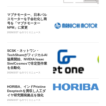
マブチモーター、日本パル
スモーターを子会社化し商
号を「マブチモーター
NPM」に変更
2026/2/27
ものづくりニュース
SCSK・ネットワン・
TechShareがフィジカルAI
協業開始、NVIDIA Isaac
Sim/Cosmosで非定型作業
を自動化
2026/2/27
ものづくりニュース
HORIBA、インドPristine
Deeptechを買収し人工ダ
イヤ研究開発拠点を強化
2026/2/27
ものづくりニュース