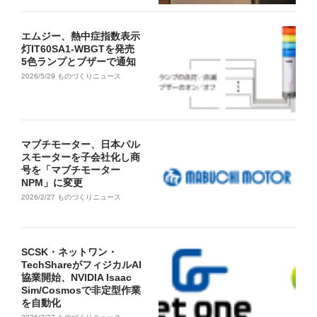
エムジー、熱中症指数表示
灯IT60SA1-WBGTを発売
5色ランプとブザーで通知
2026/5/29
ものづくりニュース
マブチモーター、日本パル
スモーターを子会社化し商
号を「マブチモーター
NPM」に変更
2026/2/27
ものづくりニュース
SCSK・ネットワン・
TechShareがフィジカルAI
協業開始、NVIDIA Isaac
Sim/Cosmosで非定型作業
を自動化