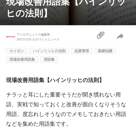
現場改善用語集【ハインリッ
ヒの法則】
アペルザニュース編集部
2017/1/25
ものづくりニュース
カイゼン
ハインリッヒの法則
品質管理
基礎知識
現場改善用語集
用語集
現場改善用語集【ハインリッヒの法則】
チラッと耳にした重要そうだが聞き慣れない用
語、実戦で知っておくと改善が面白くなりそうな
用語、度忘れしそうなのでメモしておきたい用語
などを集めた用語集です。