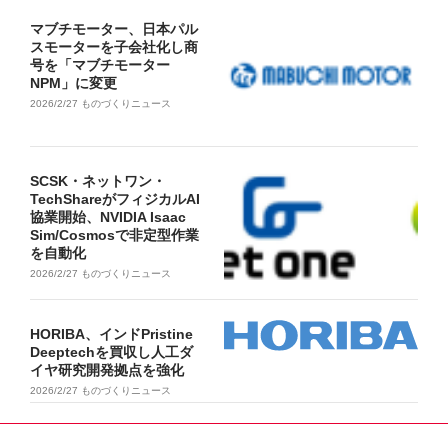
マブチモーター、日本パル
スモーターを子会社化し商
号を「マブチモーター
NPM」に変更
2026/2/27
ものづくりニュース
SCSK・ネットワン・
TechShareがフィジカルAI
協業開始、NVIDIA Isaac
Sim/Cosmosで非定型作業
を自動化
2026/2/27
ものづくりニュース
HORIBA、インドPristine
Deeptechを買収し人工ダ
イヤ研究開発拠点を強化
2026/2/27
ものづくりニュース