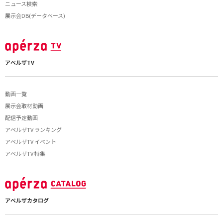
ニュース検索
展示会DB(データベース)
アペルザTV
動画一覧
展示会取材動画
配信予定動画
アペルザTV ランキング
アペルザTV イベント
アペルザTV 特集
アペルザカタログ