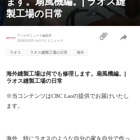
ます。扇風機編。| ラオス縫
製工場の日常
アペルザニュース編集部
2018/12/15
ものづくりニュース
ラオス
ラオス縫製工場の日常
海外
海外縫製工場は何でも修理します。扇風機編。|
ラオス縫製工場の日常
※当コンテンツは
CBC Lao
の提供でお届けいたし
ます。
海外、特にラオスのような自分の家を自分で作っ