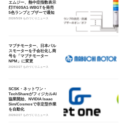
エムジー、熱中症指数表示
灯IT60SA1-WBGTを発売
5色ランプとブザーで通知
2026/5/29
ものづくりニュース
マブチモーター、日本パル
スモーターを子会社化し商
号を「マブチモーター
NPM」に変更
2026/2/27
ものづくりニュース
SCSK・ネットワン・
TechShareがフィジカルAI
協業開始、NVIDIA Isaac
Sim/Cosmosで非定型作業
を自動化
2026/2/27
ものづくりニュース