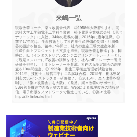
来嶋一弘
現場改善コーチ。楽々改善舎代表 ◎1958年大阪府生まれ。同
志社大学工学部電子工学科卒業後、松下電器産業株式会社（現パ
ナソニック）に入社。34年の勤務の後、2015年に定年退職。◎
前半17年間は、生産技術として社内用生産設備の制御・計測機
器の設計を担当。後半17年間は、社内の生産工場の生産革新・
生産性向上プロジェクトの支援を担当。現場改善を推進する。同
時に、IE（インダストリアルエンジニアリング）トレーナーとし
て現場メンバーにIE改善の訓練を行う。社内のIEトレーナー養成
研修を担当し、ＩＥトレーナーを育成。社内のIE認定部会の副主
査を10年間担当。◎1995年、衛生工学衛生管理者試験合格。
2011年、技術士（経営工学）ニ次試験合格。2015年、栃木県足
利市の5Sインストラクター研修修了。◎2015年、楽々改善を提
唱し、「楽々改善舎」を大阪にて発足。楽々改善のサポート、
5S改善を推進できる人材の育成、Webによる現場改善の情報発
信、電子出版をノマドワークで推進している。◎楽々改善
http://r2k.link/raku.html