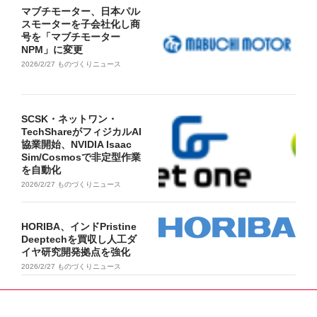
マブチモーター、日本パル
スモーターを子会社化し商
号を「マブチモーター
NPM」に変更
2026/2/27
ものづくりニュース
SCSK・ネットワン・
TechShareがフィジカルAI
協業開始、NVIDIA Isaac
Sim/Cosmosで非定型作業
を自動化
2026/2/27
ものづくりニュース
HORIBA、インドPristine
Deeptechを買収し人工ダ
イヤ研究開発拠点を強化
2026/2/27
ものづくりニュース