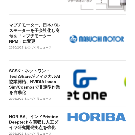
マブチモーター、日本パル
スモーターを子会社化し商
号を「マブチモーター
NPM」に変更
2026/2/27
ものづくりニュース
SCSK・ネットワン・
TechShareがフィジカルAI
協業開始、NVIDIA Isaac
Sim/Cosmosで非定型作業
を自動化
2026/2/27
ものづくりニュース
HORIBA、インドPristine
Deeptechを買収し人工ダ
イヤ研究開発拠点を強化
2026/2/27
ものづくりニュース