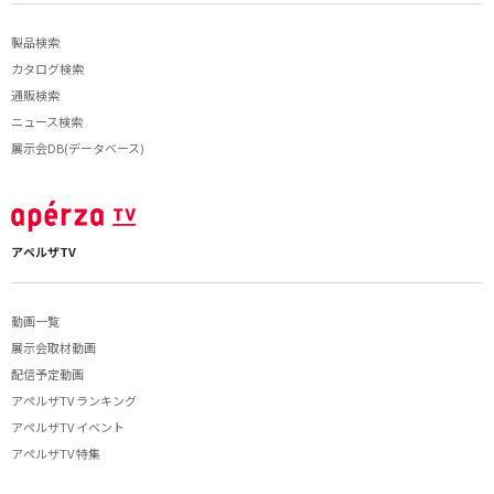
製品検索
カタログ検索
通販検索
ニュース検索
展示会DB(データベース)
アペルザTV
動画一覧
展示会取材動画
配信予定動画
アペルザTV ランキング
アペルザTV イベント
アペルザTV 特集