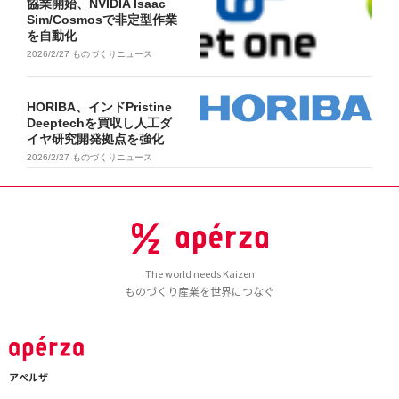
協業開始、NVIDIA Isaac
Sim/Cosmosで非定型作業
を自動化
2026/2/27
ものづくりニュース
HORIBA、インドPristine
Deeptechを買収し人工ダ
イヤ研究開発拠点を強化
2026/2/27
ものづくりニュース
The world needs Kaizen
ものづくり産業を世界につなぐ
アペルザ