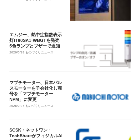
エムジー、熱中症指数表示
灯IT60SA1-WBGTを発売
5色ランプとブザーで通知
2026/5/29
ものづくりニュース
マブチモーター、日本パル
スモーターを子会社化し商
号を「マブチモーター
NPM」に変更
2026/2/27
ものづくりニュース
SCSK・ネットワン・
TechShareがフィジカルAI