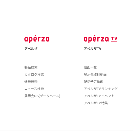
アペルザ
アペルザTV
製品検索
動画一覧
カタログ検索
展示会取材動画
通販検索
配信予定動画
ニュース検索
アペルザTV ランキング
展示会DB(データベース)
アペルザTV イベント
アペルザTV 特集