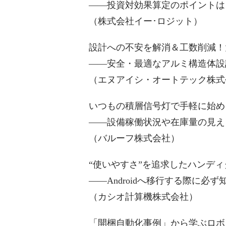
――投資対効果算定のポイントは
（株式会社イー･ロジット）
設計への不安を解消＆工数削減！
――安全・最適なアルミ構造体設
（エヌアイシ・オートテック株式
いつもの積層信号灯で手軽に始め
――設備稼働状況や在庫量の見え
（バルーフ株式会社）
“使いやすさ”を追求したハンデ
――Androidへ移行する際に必
（カシオ計算機株式会社）
「開梱自動化事例」から学ぶロボ