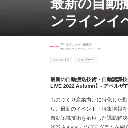
最新の自動
ンラインイベ
アペルザニュース編集部
2022/9/22
ものづくりニュース
aperzaTV
ウェビナー
最新の自動搬送技術・自動認識技
LIVE 2022 Autumn】- アペルザT
ものづくり産業向けに特化した動画サ
り、最新のイベント・特集情報を
自動認識技術を応用した課題解決事
2022 Autumn」のプログラムを