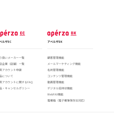
ペルザEC
アペルザDX
り扱いメーカー一覧
顧客管理機能
店企業（店舗）一覧
メールマーケティング機能
買アカウント申請
名刺管理機能
品について
コンテンツ管理機能
買アカウントに関するFAQ
動画管理機能
品・キャンセルポリシー
デジタル招待状機能
WebFAX機能
電帳箱（電子帳簿保存法対応）