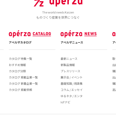
The world needs Kaizen
ものづくり産業を世界につなぐ
アペルザカタログ
アペルザニュース
ア
カタログ 特集一覧
最新ニュース
取
おすすめ情報
新製品情報
出
カタログ分類
プレスリリース
購
カタログ 掲載企業一覧
展示会 / イベント
出
カタログ 新着企業一覧
基礎知識 / 用語集
購
カタログ 掲載依頼
コラム / エッセイ
返
ゆるネタ / エンタ
IoTナビ