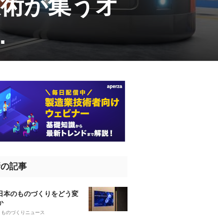
技術が集うオ
.
新の記事
、日本のものづくりをどう変
か
5
ものづくりニュース