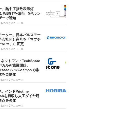
ー、熱中症指数表示灯
SA1-WBGTを発売 5色ラン
ザーで通知
9
ものづくりニュース
モーター、日本パルスモー
子会社化し商号を「マブチ
ーNPM」に変更
7
ものづくりニュース
・ネットワン・TechShare
ジカルAI協業開始、
A Isaac Sim/Cosmosで非
業を自動化
7
ものづくりニュース
A、インドPristine
techを買収し人工ダイヤ研
拠点を強化
7
ものづくりニュース