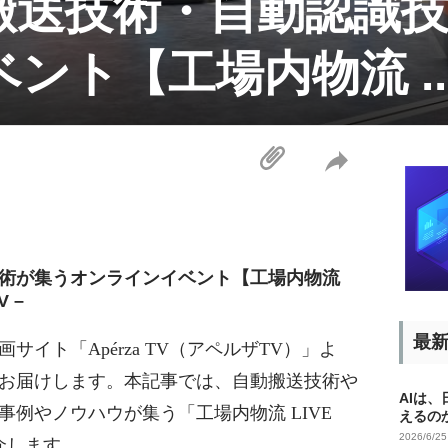
搬送技術・自動認識
ント【工場内物流 ..
術が集うオンラインイベント【工場内物流
V –
最
イト「Apérza TV（アペルザTV）」よ
お届けします。本記事では、自動搬送技術や
AIは
例やノウハウが集う「工場内物流 LIVE
えるの
2026/6/2
紹介します。