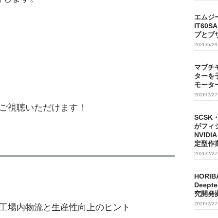
エムジ
IT60
プとブ
2026/5/2
マブチ
ターを
モータ
2026/2/2
ご視聴いただけます！
SCSK
がフィ
NVIDI
定型作
2026/2/2
HORIB
Deep
究開発
2026/2/2
工場内物流と生産性向上のヒント