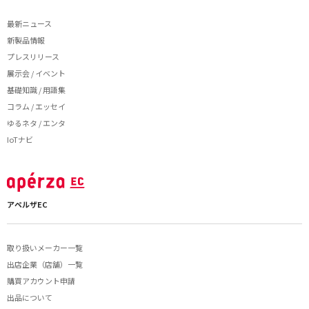
最新ニュース
新製品情報
プレスリリース
展示会 / イベント
基礎知識 / 用語集
コラム / エッセイ
ゆるネタ / エンタ
IoTナビ
アペルザEC
取り扱いメーカー一覧
出店企業（店舗）一覧
購買アカウント申請
出品について