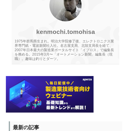
kenmochi.tomohisa
1975年群馬県生まれ。明治大学院修了後、エレクトロニクス業
界専門紙・電波新聞社入社。名古屋支局、北陸支局長を経て、
2007年日本最大の製造業ポータルサイト「イプロス」で編集長
を務める。2015年3月〜「オートメーション新聞」編集長（現
職）。趣味は釣りとダーツ。
最新の記事