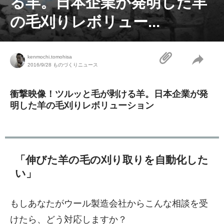
る羊。日本企業が発明した羊
の毛刈りレボリュー...
kenmochi.tomohisa
2016/9/28
ものづくりニュース
衝撃映像！ツルッと毛が剥ける羊。日本企業が発
明した羊の毛刈りレボリューション
「伸びた羊の毛の刈り取りを自動化した
い」
もしあなたがウール製造会社からこんな相談を受
けたら、どう対応しますか？