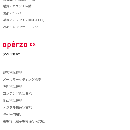
購買アカウント申請
出品について
購買アカウントに関するFAQ
返品・キャンセルポリシー
アペルザDX
顧客管理機能
メールマーケティング機能
名刺管理機能
コンテンツ管理機能
動画管理機能
デジタル招待状機能
WebFAX機能
電帳箱（電子帳簿保存法対応）