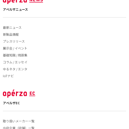
アペルザニュース
最新ニュース
新製品情報
プレスリリース
展示会 / イベント
基礎知識 / 用語集
コラム / エッセイ
ゆるネタ / エンタ
IoTナビ
アペルザEC
取り扱いメーカー一覧
出店企業（店舗）一覧