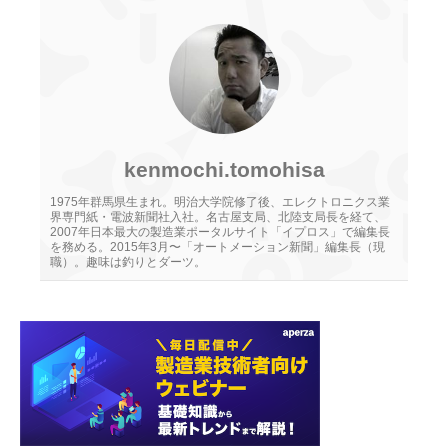
kenmochi.tomohisa
1975年群馬県生まれ。明治大学院修了後、エレクトロニクス業
界専門紙・電波新聞社入社。名古屋支局、北陸支局長を経て、
2007年日本最大の製造業ポータルサイト「イプロス」で編集長
を務める。2015年3月〜「オートメーション新聞」編集長（現
職）。趣味は釣りとダーツ。