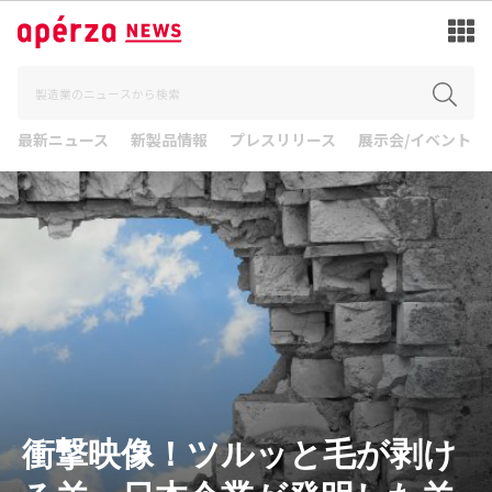
最新ニュース
新製品情報
プレスリリース
展示会/イベント
衝撃映像！ツルッと毛が剥け