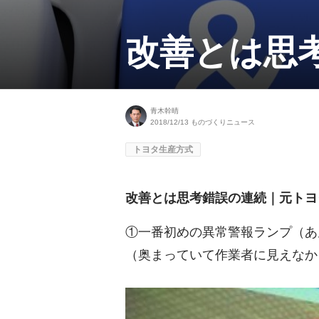
改善とは思
青木幹晴
2018/12/13
ものづくりニュース
トヨタ生産方式
改善とは思考錯誤の連続｜元トヨ
①一番初めの異常警報ランプ（あ
（奥まっていて作業者に見えなか