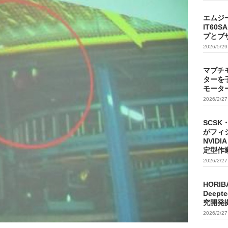
エムジ
IT60
プとブ
2026/5/2
マブチ
ターを
モータ
2026/2/2
SCSK
がフィ
NVIDI
定型作
2026/2/2
HORIB
Deep
究開発
2026/2/2