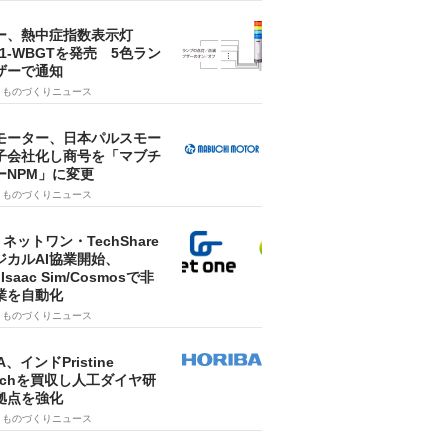
ー、熱中症指数表示灯
SA1-WBGTを発売 5色ラン
ザーで通知
9
ものづくりニュース
モーター、日本パルスモー
子会社化し商号を「マブチ
ーNPM」に変更
7
ものづくりニュース
・ネットワン・TechShare
ジカルAI協業開始、
A Isaac Sim/Cosmosで非
業を自動化
7
ものづくりニュース
A、インドPristine
techを買収し人工ダイヤ研
拠点を強化
7
ものづくりニュース