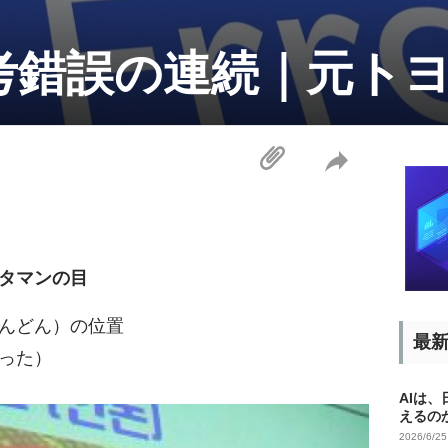
考錯誤の連続｜元ト
タマンの目
んどん）の位置
最
った）
AIは
えるの
2026/6/2