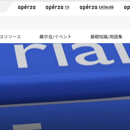
）
スリリース
展示会/イベント
基礎知識/用語集