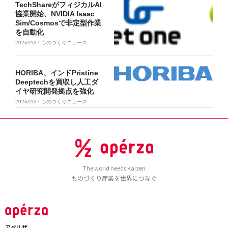
TechShareがフィジカルAI
協業開始、NVIDIA Isaac
Sim/Cosmosで非定型作業
を自動化
2026/2/27
ものづくりニュース
HORIBA、インドPristine
Deeptechを買収し人工ダ
イヤ研究開発拠点を強化
2026/2/27
ものづくりニュース
The world needs Kaizen
ものづくり産業を世界につなぐ
アペルザ