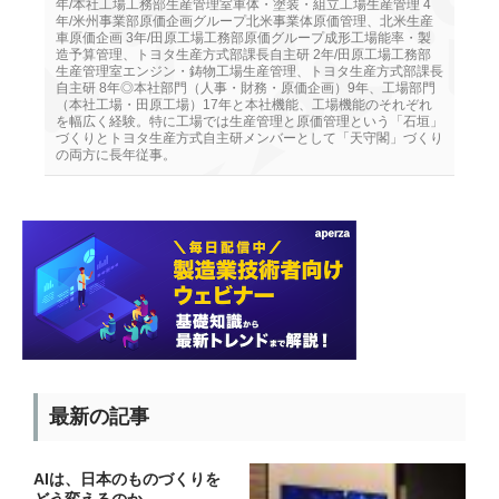
年/本社工場工務部生産管理室車体・塗装・組立工場生産管理 4
年/米州事業部原価企画グループ北米事業体原価管理、北米生産
車原価企画 3年/田原工場工務部原価グループ成形工場能率・製
造予算管理、トヨタ生産方式部課長自主研 2年/田原工場工務部
生産管理室エンジン・鋳物工場生産管理、トヨタ生産方式部課長
自主研 8年◎本社部門（人事・財務・原価企画）9年、工場部門
（本社工場・田原工場）17年と本社機能、工場機能のそれぞれ
を幅広く経験。特に工場では生産管理と原価管理という「石垣」
づくりとトヨタ生産方式自主研メンバーとして「天守閣」づくり
の両方に長年従事。
最新の記事
AIは、日本のものづくりを