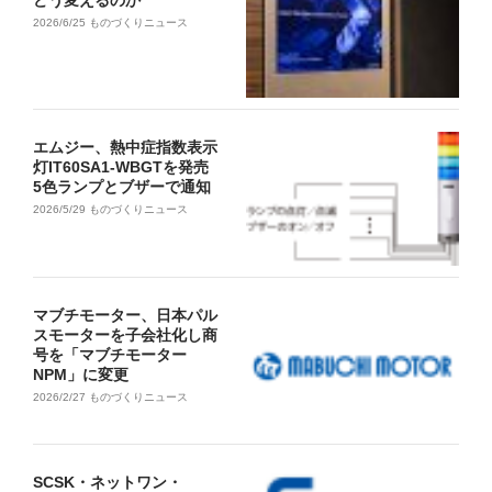
どう変えるのか
2026/6/25
ものづくりニュース
エムジー、熱中症指数表示
灯IT60SA1-WBGTを発売
5色ランプとブザーで通知
2026/5/29
ものづくりニュース
マブチモーター、日本パル
スモーターを子会社化し商
号を「マブチモーター
NPM」に変更
2026/2/27
ものづくりニュース
SCSK・ネットワン・