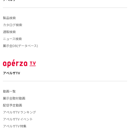
製品検索
カタログ検索
通販検索
ニュース検索
展示会DB(データベース)
アペルザTV
動画一覧
展示会取材動画
配信予定動画
アペルザTV ランキング
アペルザTV イベント
アペルザTV 特集