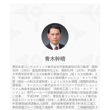
青木幹晴
豊田生産コンサルティング株式会社代表取締役社長◎略歴 昭和
30年（1955） 愛知県豊橋市生まれ 昭和53年（1978） 早稲田
大学商学部卒業トヨタ自動車工業株式会社（現トヨタ自動車）入
社 平成16年（2004） トヨタの基幹職チャレンジ・キャリヤ制
度（他社への転出支援制度）によりトヨタを退職（退職時資格は
課長級） オーエスジー株式会社オーエスジープロダクションシ
ステム推進本部副本部長就任 消耗性工具（ドリル・タップ・エ
ンドミル）専門メーカーで自動車関連以外の業種の現場改善活動
に従事。 平成19年（2007） 豊田生産コンサルティング株式会
社設立◎トヨタでの職歴（26年）人事部人事課海外関係人事 3
年/財務部経理課輸出入経理、国内債権債務管理 3年/本社工場工
務部原価グループ鍛造工場能率・製造予算管理、工場棚卸総括 3