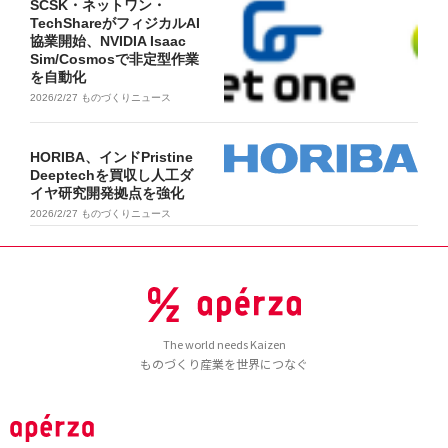
SCSK・ネットワン・
TechShareがフィジカルAI
協業開始、NVIDIA Isaac
Sim/Cosmosで非定型作業
を自動化
2026/2/27
ものづくりニュース
HORIBA、インドPristine
Deeptechを買収し人工ダ
イヤ研究開発拠点を強化
2026/2/27
ものづくりニュース
The world needs Kaizen
ものづくり産業を世界につなぐ