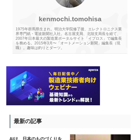
kenmochi.tomohisa
1975年群馬県生まれ。明治大学院修了後、エレクトロニクス業
界専門紙・電波新聞社入社。名古屋支局、北陸支局長を経て、
2007年日本最大の製造業ポータルサイト「イプロス」で編集長
を務める。2015年3月〜「オートメーション新聞」編集長（現
職）。趣味は釣りとダーツ。
最新の記事
AIは、日本のものづくりを