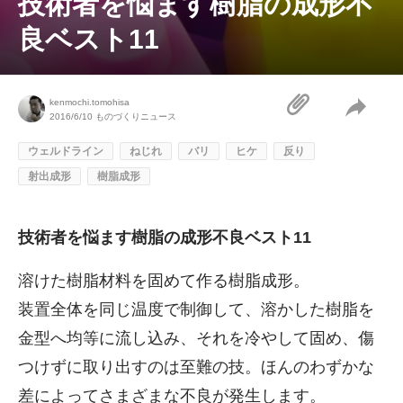
技術者を悩ます樹脂の成形不
良ベスト11
kenmochi.tomohisa
2016/6/10
ものづくりニュース
ウェルドライン
ねじれ
バリ
ヒケ
反り
射出成形
樹脂成形
技術者を悩ます樹脂の成形不良ベスト11
溶けた樹脂材料を固めて作る樹脂成形。
装置全体を同じ温度で制御して、溶かした樹脂を
金型へ均等に流し込み、それを冷やして固め、傷
つけずに取り出すのは至難の技。ほんのわずかな
差によってさまざまな不良が発生します。