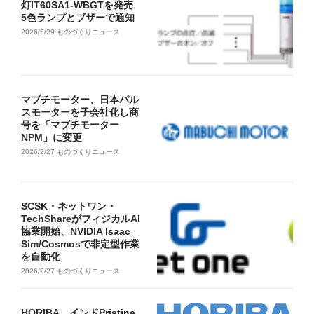
灯IT60SA1-WBGTを発売
5色ランプとブザーで通知
2026/5/29
ものづくりニュース
マブチモーター、日本パル
スモーターを子会社化し商
号を「マブチモーター
NPM」に変更
2026/2/27
ものづくりニュース
SCSK・ネットワン・
TechShareがフィジカルAI
協業開始、NVIDIA Isaac
Sim/Cosmosで非定型作業
を自動化
2026/2/27
ものづくりニュース
HORIBA、インドPristine