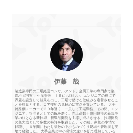
伊藤 哉
製造業専門の工場経営コンサルタント。金属工学の専門家で製
造/生産技術、生産管理、ＩＥにも詳しい。エンジニアの視点で
課題を設定して結果を出し、工場で儲ける仕組みを定着させるこ
とを得意とする。コア技術の見極めに重点を置いている。 大手
特殊鋼メーカーで２０年近く、一貫して工場勤務。その間、エン
ジニア、管理者としての腕を磨く。売上高数十億円規模の新規事
業の柱となる新技術、新製品開発を主導し成功させる。技術開発
の集大成として多数の特許を取得した。 その後、家族の事情で
転職し、６年間にわたり複数の中小ものづくり現場の管理者を実
地で経験した。 大手企業と中小現場の違いを肌で理解している