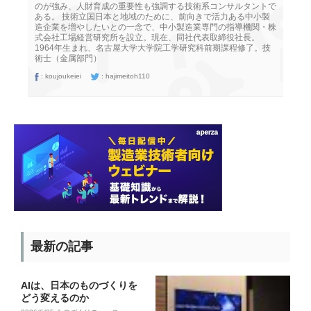
のが強み、人財育成の重要性も強調する技術系コンサルタントで
ある。 技術立国日本と地域のために、前向きで活力ある中小製
造企業を増やしたいとの一念で、中小製造業専門の指導機関・株
式会社工場経営研究所を設立。現在、同社代表取締役社長。
1964年生まれ、名古屋大学大学院工学研究科前期課程修了。技
術士（金属部門）
:
koujoukeiei
:
hajimeitoh110
最新の記事
AIは、日本のものづくりを
どう変えるのか