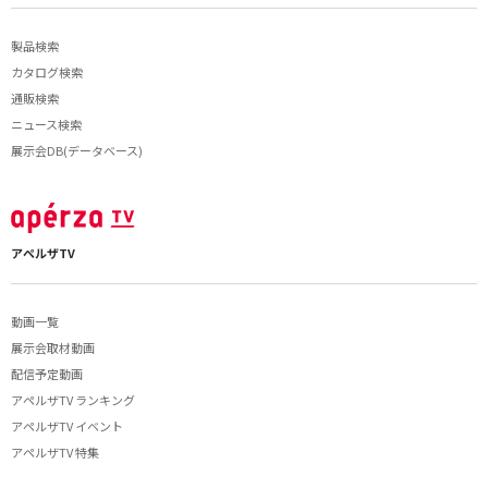
製品検索
カタログ検索
通販検索
ニュース検索
展示会DB(データベース)
アペルザTV
動画一覧
展示会取材動画
配信予定動画
アペルザTV ランキング
アペルザTV イベント
アペルザTV 特集