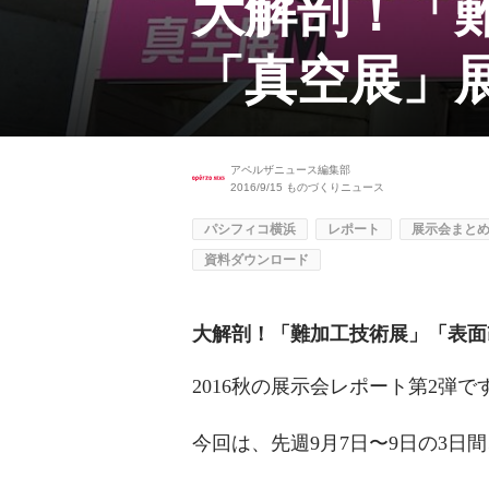
大解剖！「
「真空展」
アペルザニュース編集部
2016/9/15
ものづくりニュース
パシフィコ横浜
レポート
展示会まと
資料ダウンロード
大解剖！「難加工技術展」「表面
2016秋の展示会レポート第2弾で
今回は、先週9月7日〜9日の3日