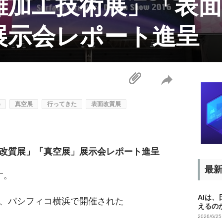
難加工技術展」「表面
展示会レポート進呈
め
真空展
行ってきた
表面改質展
改質展」「真空展」展示会レポート進呈
最
す。
AIは
間、パシフィコ横浜で開催された
えるの
2026/6/2