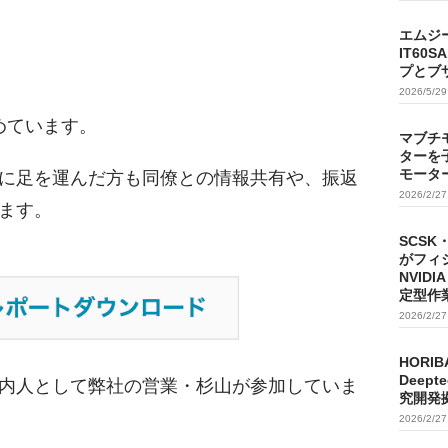
エムジ
IT60
プとブ
2026/5/2
めています。
マブチ
ターを
モータ
に足を運んだ方も同僚との情報共有や、振返
2026/2/2
ます。
SCSK
がフィ
NVIDI
定型作
2026/2/2
HORIB
Deep
内人として弊社の営業・杉山が参加していま
究開発
2026/2/2