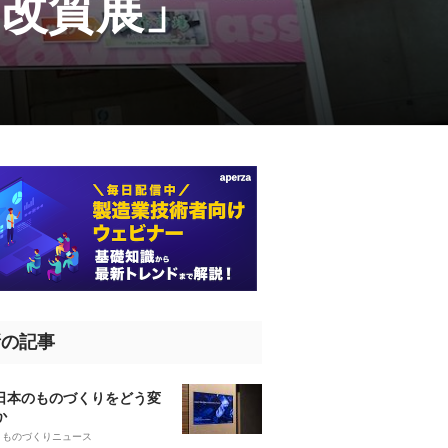
改質展」
新の記事
、日本のものづくりをどう変
か
5
ものづくりニュース