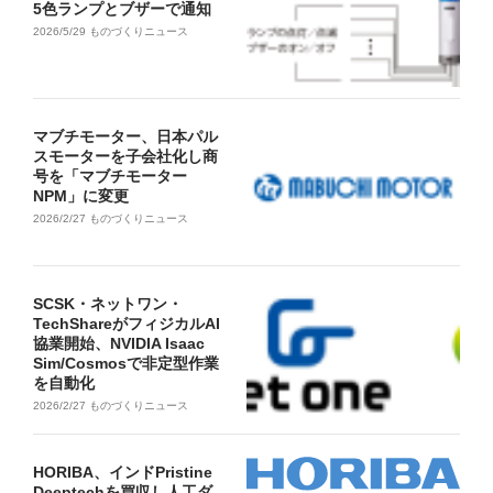
5色ランプとブザーで通知
2026/5/29
ものづくりニュース
マブチモーター、日本パル
スモーターを子会社化し商
号を「マブチモーター
NPM」に変更
2026/2/27
ものづくりニュース
SCSK・ネットワン・
TechShareがフィジカルAI
協業開始、NVIDIA Isaac
Sim/Cosmosで非定型作業
を自動化
2026/2/27
ものづくりニュース
HORIBA、インドPristine
Deeptechを買収し人工ダ