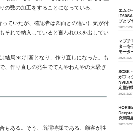
りの数の加工をすることになっている。
エムジ
IT60
プとブ
行っていたが、確認者は図面との違いに気が付
2026/5/2
もそれで納入していると言われOKを出してい
マブチ
ターを
モータ
個は結局NG判断となり、作り直しになった。も
2026/2/2
で、作り直しの発生でてんやわんやの大騒ぎ
SCSK
がフィ
NVIDI
定型作
2026/2/2
HORIB
Deep
究開発
2026/2/2
合もある。そう、所謂特採である。顧客が性