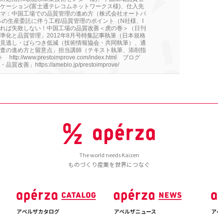
ケーション(富士通テレコムネットワークス様)、仕入先
マ：中国工場での品質管理の進め方（株式会社オートバ
への生産委託に伴う工程/品質管理のポイント（N社様、I
れば失敗しない！中国工場の品質改善＜虎の巻＞（日刊
準化と品質管理」2012年8月号特集記事執筆（日本規格
見逃し・ばらつき低減（技術情報協会・共同執筆）、通
査の進め方と留意点」担当講師（テキスト執筆、添削指
p://www.prestoimprove.com/index.html ブログ
https://ameblo.jp/prestoimprove/
The world needs Kaizen
ものづくり産業を世界につなぐ
アペルザカタログ
アペルザニュース
ア