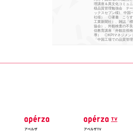
理講座＆異文化コミュニ
様品質管理勉強会 テー
ックスセブン様)、中国
社様） ◎著書 こうす
工業新聞社）、雑誌「標
協会）、外観検査の不良
信教育講座「外観目視検
導） ◎KPIマネジメント htt
「中国工場での品質管理・品質改善」
アペルザ
アペルザTV