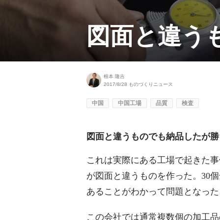
図面と違う
根本 隆吉
2017/8/28
ものづくりニュース
中国
中国工場
品質
検査
図面と違うものでも納品したが勝
これは実際にある工場で起きた事
が図面と違うものを作った。30
あることがわかって問題となった
この会社では通常複数個の加工品