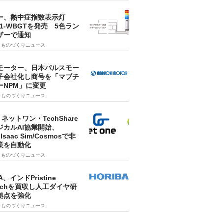
ー、熱中症指数表示灯
SA1-WBGTを発売 5色ラン
ザーで通知
9
ものづくりニュース
モーター、日本パルスモー
子会社化し商号を「マブチ
ーNPM」に変更
7
ものづくりニュース
・ネットワン・TechShare
ジカルAI協業開始、
A Isaac Sim/Cosmosで非
業を自動化
7
ものづくりニュース
A、インドPristine
techを買収し人工ダイヤ研
拠点を強化
7
ものづくりニュース