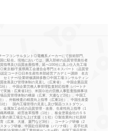
・チーフコンサルタント◎電機系メーカーにて技術部門、
国に駐在。現地においては、購入部材の品質管理責任者
質指導及び品質改善指導。延べ100社に及ぶ仕入先工場
◎東京都/千葉県商工会連合会専門エキスパート（品質管
S認定コーチ◎日本生産性本部経営アカデミー講師 名古
 セミナー/企業研修講師多数◎中国工場コンサルティン
質改善及び管理体制の見直し（広東省）、中国企業品質
1社）、中国企業労務人事管理監査対応指導（パートナ
で実施：広東省1社)、米国Ｄ社の労務人事監査指摘事項
場品質管理体制の構築（広東、大連など2社）、中国工
社）、外観検査の精度向上指導（広東1社）、中国生産委
1社） 国内工場管理の見直し及び製品コストダウン、
、金属加工会社の品質管理・改善、生産性向上指導（1
織再構築、経営改革指導（1社）、板金塗装会社の５Ｓ
企業の新工場立ち上げ支援（１社）◎製造業向け社員研
育（広東、大連、厦門など3社）、コーチング研修（2
スタッフ研修、中国赴任前研修（パソナ様）、若手社員
対処法(和歌山県工業技術センター様)、中国工場品質管