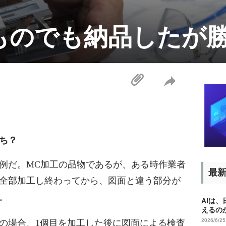
ものでも納品したが
ち？
例だ。MC加工の品物であるが、ある時作業者
最
個全部加工し終わってから、図面と違う部分が
。
AIは
えるの
2026/6/2
の場合、1個目を加工した後に図面による検査