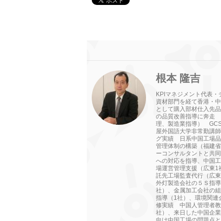
根本 隆吉
KPIマネジメント代表
資材部門を経て香港・中
として購入部材仕入先品
の品質改善指導に奔走 
理、製造業指導） GC
屋外国語大学非常勤講師
グ実績 日系中国工場品
管理体制の構築（福建省
ーコンサルタントと共同
への対応を指導、中国工
場運営管理支援（広東1
託先工場監査代行（広東
外灯製造会社の５Ｓ指導
社）、金属加工会社の組
指導（1社）、環境関連
修実績 中国人管理者教
社）、来日した中国企業
向け中国工場の問題点と