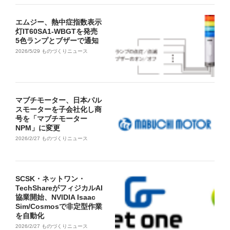
エムジー、熱中症指数表示
灯IT60SA1-WBGTを発売
5色ランプとブザーで通知
2026/5/29
ものづくりニュース
マブチモーター、日本パル
スモーターを子会社化し商
号を「マブチモーター
NPM」に変更
2026/2/27
ものづくりニュース
SCSK・ネットワン・
TechShareがフィジカルAI
協業開始、NVIDIA Isaac
Sim/Cosmosで非定型作業
を自動化
2026/2/27
ものづくりニュース