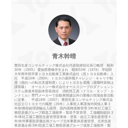
青木幹晴
豊田生産コンサルティング株式会社代表取締役社長◎略歴 昭和
30年（1955） 愛知県豊橋市生まれ 昭和53年（1978） 早稲田
大学商学部卒業トヨタ自動車工業株式会社（現トヨタ自動車）入
社 平成16年（2004） トヨタの基幹職チャレンジ・キャリヤ制
度（他社への転出支援制度）によりトヨタを退職（退職時資格は
課長級） オーエスジー株式会社オーエスジープロダクションシ
ステム推進本部副本部長就任 消耗性工具（ドリル・タップ・エ
ンドミル）専門メーカーで自動車関連以外の業種の現場改善活動
に従事。 平成19年（2007） 豊田生産コンサルティング株式会
社設立◎トヨタでの職歴（26年）人事部人事課海外関係人事 3
年/財務部経理課輸出入経理、国内債権債務管理 3年/本社工場工
務部原価グループ鍛造工場能率・製造予算管理、工場棚卸総括 3
年/本社工場工務部生産管理室車体・塗装・組立工場生産管理 4
年/米州事業部原価企画グループ北米事業体原価管理、北米生産
車原価企画 3年/田原工場工務部原価グループ成形工場能率・製