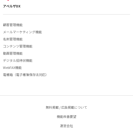
アペルザDX
顧客管理機能
メールマーケティング機能
名刺管理機能
コンテンツ管理機能
動画管理機能
デジタル招待状機能
WebFAX機能
電帳箱（電子帳簿保存法対応）
無料掲載 / 広告掲載について
機能改善要望
運営会社