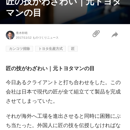
匠の技がわざわい｜元トヨタ
マンの目
青木幹晴
2017/11/12
ものづくりニュース
カンコツ排除
トヨタ生産方式
匠
匠の技がわざわい｜元トヨタマンの目
今日あるクライアントと打ち合わせをした。この
会社は日本で現代の匠が全て組立てて製品を完成
させてしまっていた。
それが海外へ工場を進出させると同時に困難にぶ
ち当たった。外国人に匠の技を伝授しなければな