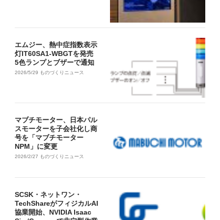
エムジー、熱中症指数表示
灯IT60SA1-WBGTを発売
5色ランプとブザーで通知
2026/5/29
ものづくりニュース
マブチモーター、日本パル
スモーターを子会社化し商
号を「マブチモーター
NPM」に変更
2026/2/27
ものづくりニュース
SCSK・ネットワン・
TechShareがフィジカルAI
協業開始、NVIDIA Isaac