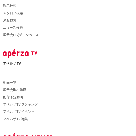
製品検索
カタログ検索
通販検索
ニュース検索
展示会DB(データベース)
アペルザTV
動画一覧
展示会取材動画
配信予定動画
アペルザTV ランキング
アペルザTV イベント
アペルザTV 特集