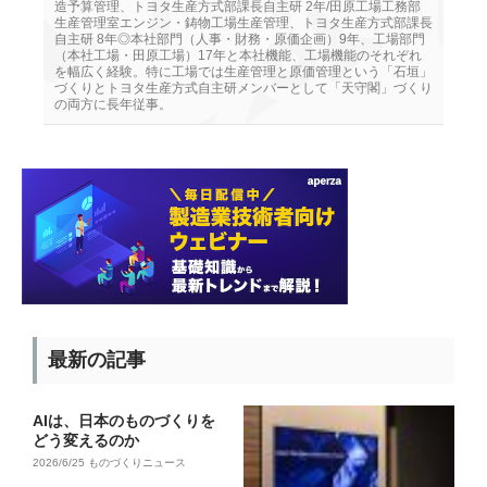
造予算管理、トヨタ生産方式部課長自主研 2年/田原工場工務部
生産管理室エンジン・鋳物工場生産管理、トヨタ生産方式部課長
自主研 8年◎本社部門（人事・財務・原価企画）9年、工場部門
（本社工場・田原工場）17年と本社機能、工場機能のそれぞれ
を幅広く経験。特に工場では生産管理と原価管理という「石垣」
づくりとトヨタ生産方式自主研メンバーとして「天守閣」づくり
の両方に長年従事。
最新の記事
AIは、日本のものづくりを
どう変えるのか
2026/6/25
ものづくりニュース