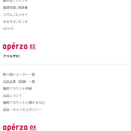
展示会 / イベント
基礎知識 / 用語集
コラム / エッセイ
ゆるネタ / エンタ
IoTナビ
アペルザEC
取り扱いメーカー一覧
出店企業（店舗）一覧
購買アカウント申請
出品について
購買アカウントに関するFAQ
返品・キャンセルポリシー