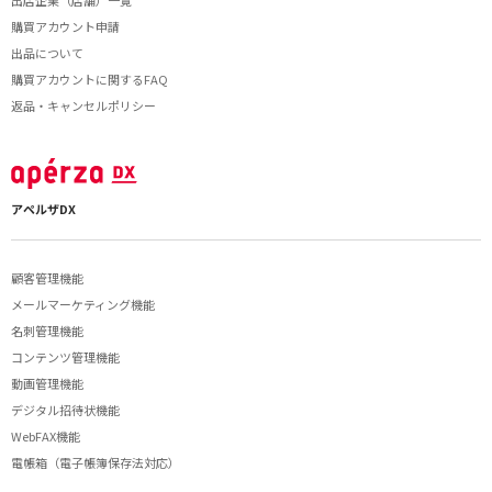
購買アカウント申請
出品について
購買アカウントに関するFAQ
返品・キャンセルポリシー
アペルザDX
顧客管理機能
メールマーケティング機能
名刺管理機能
コンテンツ管理機能
動画管理機能
デジタル招待状機能
WebFAX機能
電帳箱（電子帳簿保存法対応）