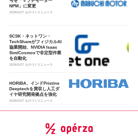
号を「マブチモーター
NPM」に変更
2026/2/27
ものづくりニュース
SCSK・ネットワン・
TechShareがフィジカルAI
協業開始、NVIDIA Isaac
Sim/Cosmosで非定型作業
を自動化
2026/2/27
ものづくりニュース
HORIBA、インドPristine
Deeptechを買収し人工ダ
イヤ研究開発拠点を強化
2026/2/27
ものづくりニュース