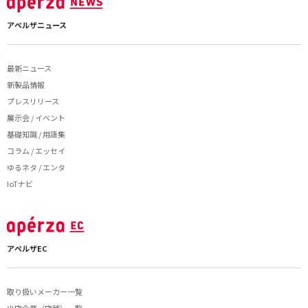
アペルザニュース
最新ニュース
新製品情報
プレスリリース
展示会 / イベント
基礎知識 / 用語集
コラム / エッセイ
ゆるネタ / エンタ
IoTナビ
アペルザEC
取り扱いメーカー一覧
出店企業（店舗）一覧