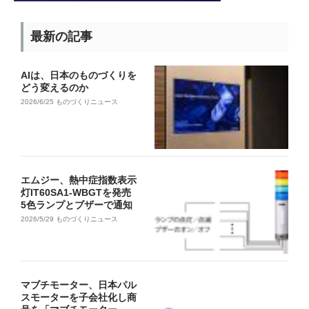
最新の記事
AIは、日本のものづくりを
どう変えるのか
2026/6/25
ものづくりニュース
エムジー、熱中症指数表示
灯IT60SA1-WBGTを発売
5色ランプとブザーで通知
2026/5/29
ものづくりニュース
マブチモーター、日本パル
スモーターを子会社化し商