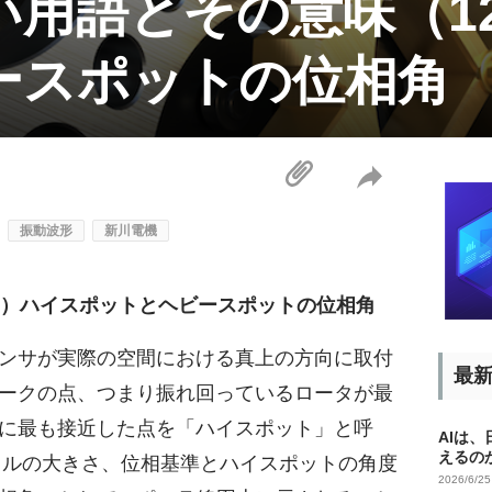
い用語とその意味（1
ースポットの位相角
振動波形
新川電機
2）ハイスポットとヘビースポットの位相角
ンサが実際の空間における真上の方向に取付
最
ークの点、つまり振れ回っているロータが最
に最も接近した点を「ハイスポット」と呼
AIは
えるの
クトルの大きさ、位相基準とハイスポットの角度
2026/6/2