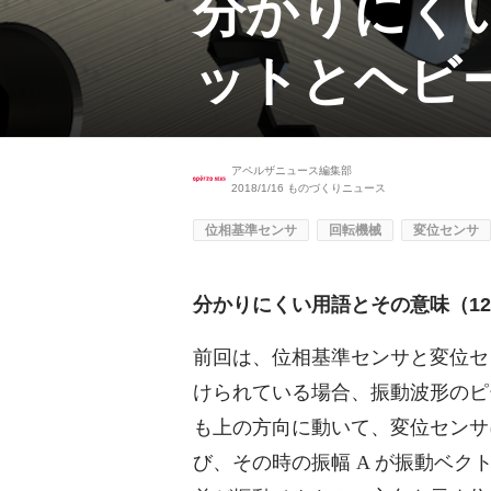
分かりにく
ットとヘビ
アペルザニュース編集部
2018/1/16
ものづくりニュース
位相基準センサ
回転機械
変位センサ
分かりにくい用語とその意味（1
前回は、位相基準センサと変位セ
けられている場合、振動波形のピ
も上の方向に動いて、変位センサ
び、その時の振幅 A が振動ベ