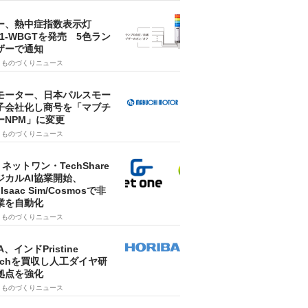
ー、熱中症指数表示灯
SA1-WBGTを発売 5色ラン
ザーで通知
9
ものづくりニュース
モーター、日本パルスモー
子会社化し商号を「マブチ
ーNPM」に変更
7
ものづくりニュース
・ネットワン・TechShare
ジカルAI協業開始、
A Isaac Sim/Cosmosで非
業を自動化
7
ものづくりニュース
A、インドPristine
techを買収し人工ダイヤ研
拠点を強化
7
ものづくりニュース