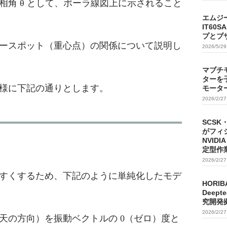
相角 θ として、ポーラ線図上に示されること
エムジ
IT60
プとブ
ースポット（重心点）の関係について説明し
2026/5/2
マブチ
ターを
様に下記の通りとします。
モータ
2026/2/2
SCSK
がフィ
NVIDI
定型作
2026/2/2
すくするため、下記のように単純化したモデ
HORIB
Deep
究開発
2026/2/2
天の方向）を振動ベクトルの 0（ゼロ）度と