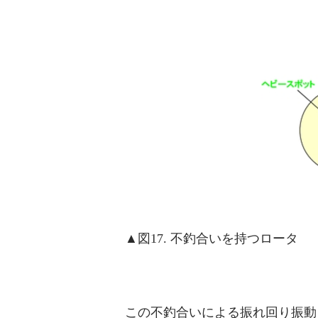
▲図17. 不釣合いを持つロータ
この不釣合いによる振れ回り振動