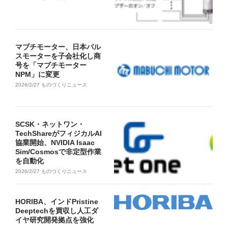
マブチモーター、日本パル
スモーターを子会社化し商
号を「マブチモーター
NPM」に変更
2026/2/27
ものづくりニュース
SCSK・ネットワン・
TechShareがフィジカルAI
協業開始、NVIDIA Isaac
Sim/Cosmosで非定型作業
を自動化
2026/2/27
ものづくりニュース
HORIBA、インドPristine
Deeptechを買収し人工ダ
イヤ研究開発拠点を強化