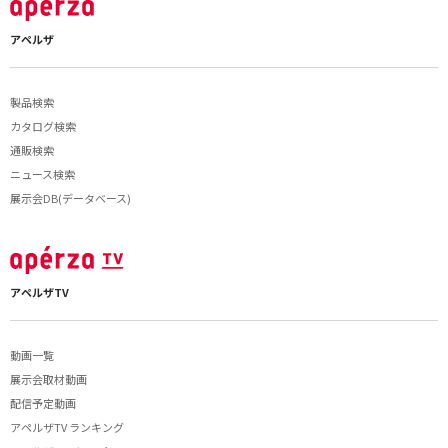
アペルザ
製品検索
カタログ検索
通販検索
ニュース検索
展示会DB(データベース)
アペルザTV
動画一覧
展示会取材動画
配信予定動画
アペルザTV ランキング