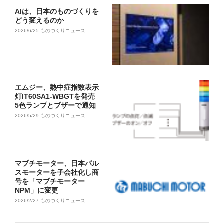
AIは、日本のものづくりを
どう変えるのか
2026/6/25
ものづくりニュース
エムジー、熱中症指数表示
灯IT60SA1-WBGTを発売
5色ランプとブザーで通知
2026/5/29
ものづくりニュース
マブチモーター、日本パル
スモーターを子会社化し商
号を「マブチモーター
NPM」に変更
2026/2/27
ものづくりニュース