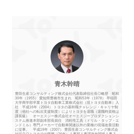
青木幹晴
豊田生産コンサルティング株式会社代表取締役社長◎略歴 昭和
30年（1955） 愛知県豊橋市生まれ 昭和53年（1978） 早稲田
大学商学部卒業トヨタ自動車工業株式会社（現トヨタ自動車）入
社 平成16年（2004） トヨタの基幹職チャレンジ・キャリヤ制
度（他社への転出支援制度）によりトヨタを退職（退職時資格は
課長級） オーエスジー株式会社オーエスジープロダクションシ
ステム推進本部副本部長就任 消耗性工具（ドリル・タップ・エ
ンドミル）専門メーカーで自動車関連以外の業種の現場改善活動
に従事。 平成19年（2007） 豊田生産コンサルティング株式会
社設立◎トヨタでの職歴（26年）人事部人事課海外関係人事 3