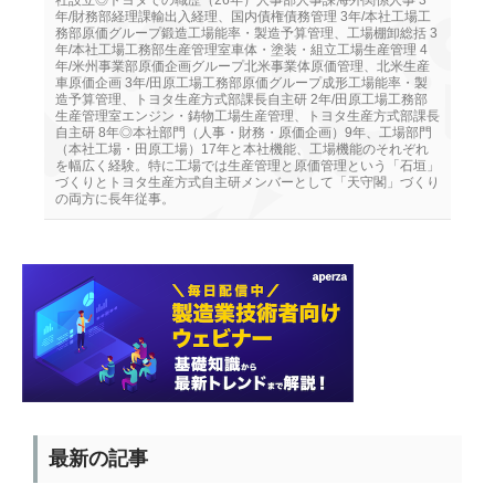
年/財務部経理課輸出入経理、国内債権債務管理 3年/本社工場工
務部原価グループ鍛造工場能率・製造予算管理、工場棚卸総括 3
年/本社工場工務部生産管理室車体・塗装・組立工場生産管理 4
年/米州事業部原価企画グループ北米事業体原価管理、北米生産
車原価企画 3年/田原工場工務部原価グループ成形工場能率・製
造予算管理、トヨタ生産方式部課長自主研 2年/田原工場工務部
生産管理室エンジン・鋳物工場生産管理、トヨタ生産方式部課長
自主研 8年◎本社部門（人事・財務・原価企画）9年、工場部門
（本社工場・田原工場）17年と本社機能、工場機能のそれぞれ
を幅広く経験。特に工場では生産管理と原価管理という「石垣」
づくりとトヨタ生産方式自主研メンバーとして「天守閣」づくり
の両方に長年従事。
最新の記事